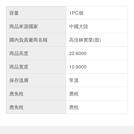
容量
1PC個
商品來源國家
中國大陸
國內負責廠商名稱
高佳林實業(股)
商品高度
22.6000
商品寬度
10.9000
保存溫層
常溫
應免稅
應稅
應免稅
應稅
偏遠地區配送
詐騙網頁！請小心！