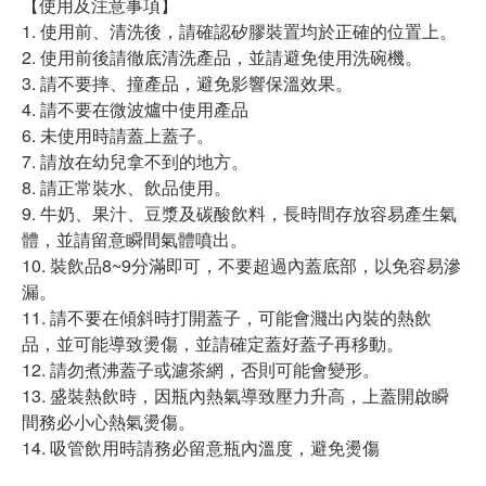
【使用及注意事項】
1. 使用前、清洗後，請確認矽膠裝置均於正確的位置上。
2. 使用前後請徹底清洗產品，並請避免使用洗碗機。
3. 請不要摔、撞產品，避免影響保溫效果。
4. 請不要在微波爐中使用產品
6. 未使用時請蓋上蓋子。
7. 請放在幼兒拿不到的地方。
8. 請正常裝水、飲品使用。
9. 牛奶、果汁、豆漿及碳酸飲料，長時間存放容易產生氣
體，並請留意瞬間氣體噴出。
10. 裝飲品8~9分滿即可，不要超過內蓋底部，以免容易滲
漏。
11. 請不要在傾斜時打開蓋子，可能會濺出內裝的熱飲
品，並可能導致燙傷，並請確定蓋好蓋子再移動。
12. 請勿煮沸蓋子或濾茶網，否則可能會變形。
13. 盛裝熱飲時，因瓶內熱氣導致壓力升高，上蓋開啟瞬
間務必小心熱氣燙傷。
14. 吸管飲用時請務必留意瓶內溫度，避免燙傷