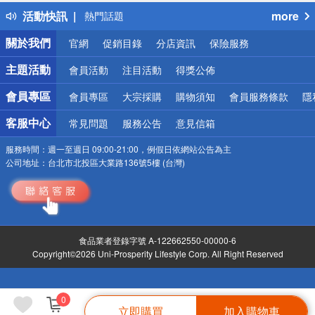
得獎公告
活動快訊
more
熱門話題
銀行優惠
關於我們
官網
促銷目錄
分店資訊
保險服務
偏遠地區配送
詐騙網頁！請小心！
主題活動
會員活動
注目活動
得獎公佈
會員專區
會員專區
大宗採購
購物須知
會員服務條款
隱
客服中心
常見問題
服務公告
意見信箱
服務時間：
週一至週日 09:00-21:00，例假日依網站公告為主
公司地址：
台北市北投區大業路136號5樓 (台灣)
食品業者登錄字號 A-122662550-00000-6
Copyright©2026 Uni-Prosperity Lifestyle Corp. All Right Reserved
0
立即購買
加入購物車