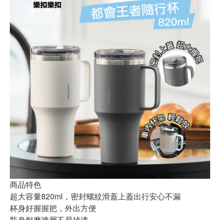
商品特色
超大容量820ml，密封螺紋滑蓋上蓋出行安心不漏
杯身好握握把，外出方便
瓶身耐磨塗層不易掉漆