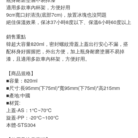
適用多款車內杯架，方便好用
9cm寬口好清洗(底部7cm)，放置冰塊也沒問題
絕佳保溫效果，保冰37小時8度以下、保溫6小時60度以上
銷售重點
韓超大容量820ml，密封螺紋滑蓋上蓋出行安心不漏，搭
配杯身好握握把，外出方便，加上瓶身耐磨塗層不易掉
漆，且適用多款車內杯架，方便好用。
【商品規格】
■容量：820ml
■尺寸:長95mm(下75ml)*寬95mm(下75ml)*高215mm
■產地:中國
■材質:
上蓋-AS：1℃~70℃
旋蓋-PP：-20℃~100℃
本體-STS304