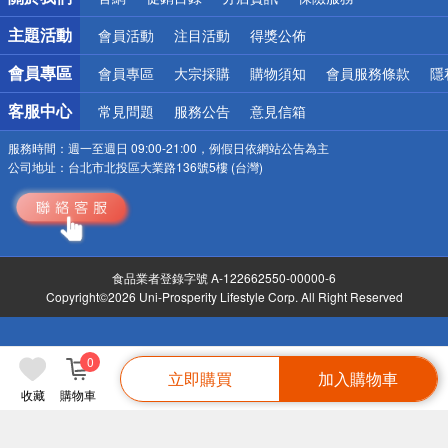
偏遠地區配送
詐騙網頁！請小心！
主題活動
會員活動
注目活動
得獎公佈
會員專區
會員專區
大宗採購
購物須知
會員服務條款
隱
客服中心
常見問題
服務公告
意見信箱
服務時間：
週一至週日 09:00-21:00，例假日依網站公告為主
公司地址：
台北市北投區大業路136號5樓 (台灣)
食品業者登錄字號 A-122662550-00000-6
Copyright©2026 Uni-Prosperity Lifestyle Corp. All Right Reserved
0
立即購買
加入購物車
收藏
購物車