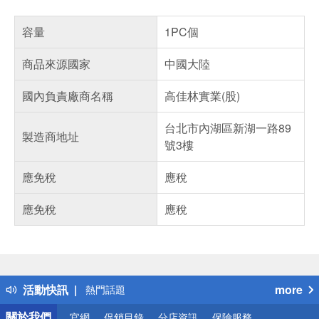
容量
1PC個
商品來源國家
中國大陸
國內負責廠商名稱
高佳林實業(股)
台北市內湖區新湖一路89
製造商地址
號3樓
應免稅
應稅
應免稅
應稅
偏遠地區配送
詐騙網頁！請小心！
得獎公告
活動快訊
more
熱門話題
銀行優惠
關於我們
官網
促銷目錄
分店資訊
保險服務