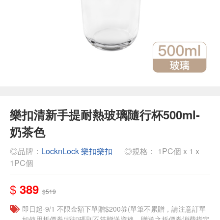
樂扣清新手提耐熱玻璃隨行杯500ml-
奶茶色
◎品牌：
LocknLock 樂扣樂扣
◎規格： 1PC個 x 1 x
1PC個
$
389
$519
即日起-9/1 不限金額下單贈$200券(單筆不累贈，請注意訂單
如使用折價券/折扣碼則不符贈送資格，贈送之折價券消費指定