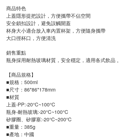
商品特色
上蓋隱形提把設計，方便攜帶不佔空間
安全鎖扣設計，避免誤觸開蓋
杯身大小適合放入車內置杯架，方便隨身攜帶
大口徑杯口，方便清洗
銷售重點
瓶身採用耐熱玻璃材質，安全穩定，適用各式飲品 。
【商品規格】
■規格：500ml
■尺寸：86*86*178mm
■材質
上蓋-PP:-20°C~100°C
瓶身-耐熱玻璃:-20°C~100°C
矽膠圈、矽膠塞:-20°C~200°C
■重量：385g
■產地：中國