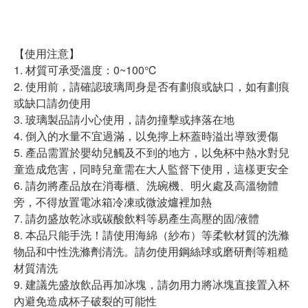
【使用注意】
1. 材質可承受溫度：0~100℃
2. 使用前，請確認玻璃周身是否有劃痕或缺口，如有劃痕
或缺口請勿使用
3. 玻璃製品請小心使用，請勿撞擊或摔落在地
4. 倒入的水量不宜過滿，以免擰上杯蓋時溢出導致燙傷
5. 產品需置於嬰幼兒觸及不到的地方，以免杯中熱水對兒
童造成危害，同時兒童需在大人監督下使用，這樣更安全
6. 請勿將產品放在消毒櫃、洗碗機、明火處及高溫物體
旁，不得放置電冰箱冷凍或微波爐裡加熱
7. 請勿盛放乾冰或碳酸飲料等易產生高壓的固/液體
8. 本品只能手洗！請使用海綿（紗布）等柔軟材質的洗滌
物品和中性洗滌劑清洗。請勿使用鋼絲球或磨研劑等粗糙
材質清洗
9. 建議先盛放飲品再加冰塊，請勿用力將冰塊直接置入杯
內避免造成杯子破裂的可能性