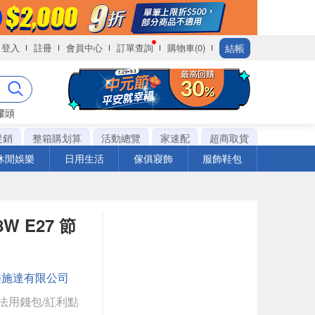
結帳
登入
註冊
會員中心
訂單查詢
購物車(0)
罐頭
促銷
整箱購划算
活動總覽
家速配
超商取貨
休閒娛樂
日用生活
傢俱寢飾
服飾鞋包
W E27 節
樂施達有限公司
法用錢包/紅利點