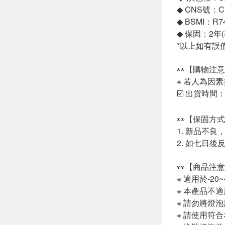
◆ CNS號：CI
◆ BSMI：R7
◆ 保固：2年
*以上如有誤
👀【購物注
※ 若人為因
☑️ 出貨時間
👀【保固方
1. 新品不
2. 如七日
👀【商品注
※ 適用於-2
※ 本產品不
※ 請勿將燈
※ 請使用符