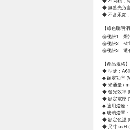
◆ 不閃頻，
◆ 無藍光危
◆ 不含汞鉛
【綠色聰明消
㊙秘訣1：燈
㊙秘訣2：省電
㊙秘訣3：選
【產品規格】
◆ 型號：A60F
◆ 額定功率 (
◆ 光通量 (lm
◆ 發光效率 (l
◆ 額定電壓 (V
◆ 適用燈座：
◆ 玻璃燈罩：
◆ 額定色溫 (
◆ 尺寸 ø×H 