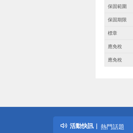
保固範圍
保固期限
標章
應免稅
應免稅
偏遠地區配
詐騙網頁！
得獎公告
活動快訊
熱門話題