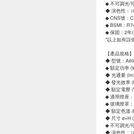
◆ 不可調光
◆ 演色性：≥
◆ CNS號：CI
◆ BSMI：R7
◆ 保固：2年
*以上如有誤
【產品規格】
◆ 型號：A60F
◆ 額定功率 (
◆ 光通量 (lm
◆ 發光效率 (l
◆ 額定電壓 (V
◆ 適用燈座：
◆ 玻璃燈罩：
◆ 額定色溫 (
◆ 尺寸 ø×H 
◆ 不可調光
◆ 演色性：≥