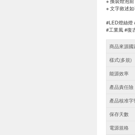
※ 換裝燈泡
※ 文字敘述
#LED燈絲燈 
#工業風 #復古
商品來源國
樣式(多規)
能源效率
產品責任險
產品核准字
保存天數
電源規格