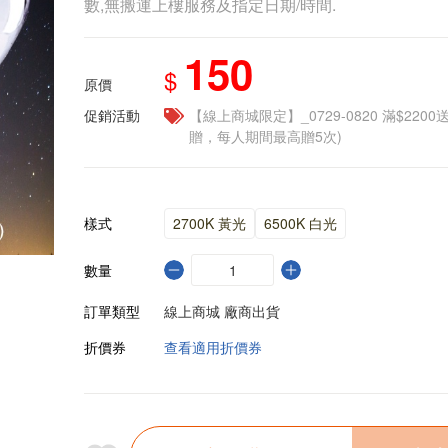
數,無搬運上樓服務及指定日期/時間.
150
$
原價
促銷活動
【線上商城限定】_0729-0820 滿$2200
贈，每人期間最高贈5次)
樣式
2700K 黃光
6500K 白光
數量
訂單類型
線上商城 廠商出貨
折價券
查看適用折價券