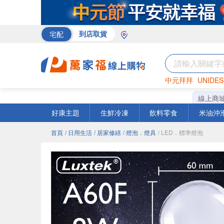
宅配
到店取貨
中元拜拜
UNIDES
米
巧克力
衛生紙
線上商
好康主題
生鮮冷凍
飲料零食
米油沖
首頁
/ 日用生活
/ 居家修繕
/ 燈泡．燈具
/ LED．標準燈泡