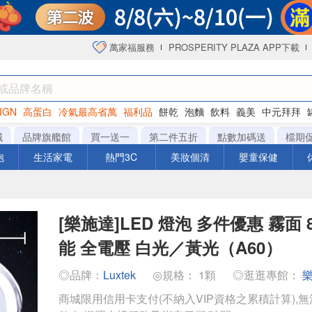
萬家福服務
PROSPERITY PLAZA APP下載
IGN
高蛋白
冷氣最高省萬
福利品
餅乾
泡麵
飲料
義美
中元拜拜
咖啡
城
品牌旗艦館
買一送一
第二件五折
點數加碼送
檔期
泡
生活家電
熱門3C
美妝個清
嬰童保健
[樂施達]LED 燈泡 多件優惠 霧面 8
能 全電壓 白光／黃光（A60）
◎品牌：
Luxtek
◎規格： 1顆
◎逛逛專館：
商城限用信用卡支付(不納入VIP資格之累積計算),無