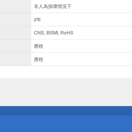
非人為損壞情況下
2年
CNS, BSMI, RoHS
應稅
應稅
送
請小心！