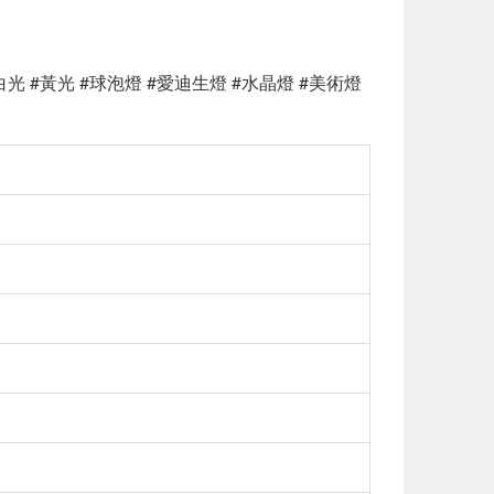
 #白光 #黃光 #球泡燈 #愛迪生燈 #水晶燈 #美術燈