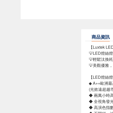
商品資訊
【Luxtek
💡LED燈
💡輕鬆汰換
💡美觀優雅
【LED燈絲燈
◆ A++歐
(光效遠超越市
◆ 兩萬小時
◆ 全視角發
◆ 高演色指