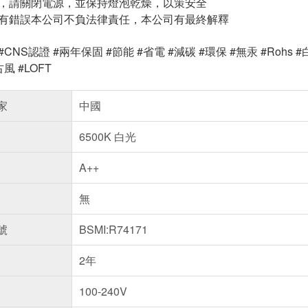
前，請關閉電源，並保持燈泡乾燥，以策安全
如有錯誤本公司不負法律責任，本公司有最終解釋
#CNS認證 #兩年保固 #節能 #省電 #減碳 #環保 #無汞 #Rohs
風 #LOFT
家
中國
6500K 白光
A++
無
號
BSMI:R74171
2年
100-240V