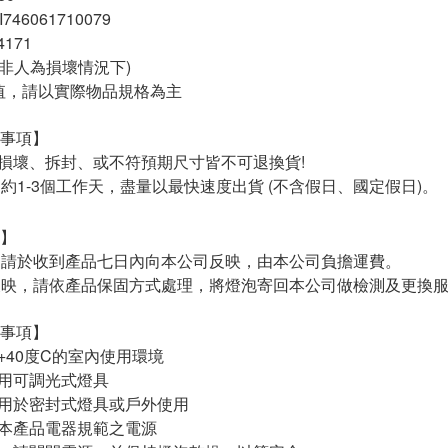
746061710079
4171
(非人為損壞情況下)
值，請以實際物品規格為主
意事項】
素損壞、拆封、或不符預期尺寸皆不可退換貨!
：約1-3個工作天，盡量以最快速度出貨 (不含假日、國定假日)。
式】
良，請於收到產品七日內向本公司反映，由本公司負擔運費。
後反映，請依產品保固方式處理，將燈泡寄回本公司做檢測及更換
意事項】
0~+40度C的室內使用環境
適用可調光式燈具
泡用於密封式燈具或戶外使用
合本產品電器規範之電源