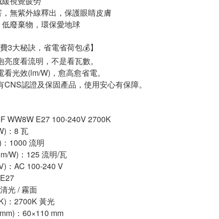
減緩視覺疲勞
害，無紫外線釋出，保護眼睛皮膚
，低廢棄物，環保愛地球
費3大秘訣，省電省荷包💰】
泡亮度看流明，不是看瓦數。
看光效(lm/W)，愈高愈省電。
有CNS認證及保固產品，使用安心有保障。
 WW8W E27 100-240V 2700K
W)：8 瓦
)：1000 流明
m/W)：125 流明/瓦
)：AC 100-240 V
E27
清光 / 霧面
K)：2700K 黃光
(mm)：60×110 mm