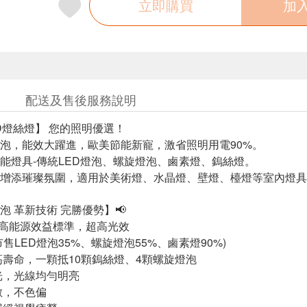
立即購買
加
配送及售後服務說明
 LED燈絲燈】 您的照明優選！
絲燈泡，能效大躍進，歐美節能新寵，激省照明用電90%。
耗能燈具-傳統LED燈泡、螺旋燈泡、鹵素燈、鎢絲燈。
，增添璀璨氛圍，適用於美術燈、水晶燈、壁燈、檯燈等室內燈
泡 革新技術 完勝優勢】📢
洲最高能源效益標準，超高光效
售LED燈泡35%、螺旋燈泡55%、鹵素燈90%)
高壽命，一顆抵10顆鎢絲燈、4顆螺旋燈泡
光，光線均勻明亮
數，不色偏