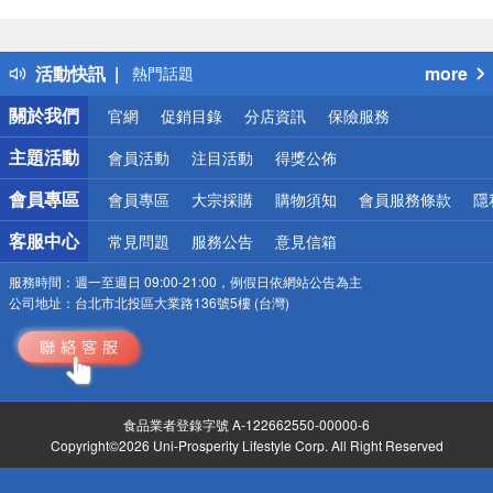
偏遠地區配送
詐騙網頁！請小心！
得獎公告
活動快訊
more
熱門話題
銀行優惠
關於我們
官網
促銷目錄
分店資訊
保險服務
偏遠地區配送
詐騙網頁！請小心！
主題活動
會員活動
注目活動
得獎公佈
會員專區
會員專區
大宗採購
購物須知
會員服務條款
隱
客服中心
常見問題
服務公告
意見信箱
服務時間：
週一至週日 09:00-21:00，例假日依網站公告為主
公司地址：
台北市北投區大業路136號5樓 (台灣)
食品業者登錄字號 A-122662550-00000-6
Copyright©2026 Uni-Prosperity Lifestyle Corp. All Right Reserved