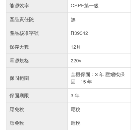
能源效率
CSPF第一級
產品責任險
無
產品核准字號
R39342
保存天數
12月
電源規格
220v
全機保固：3 年 壓縮機保
保固範圍
固：15 年
保固期限
3 年
應免稅
應稅
應免稅
應稅