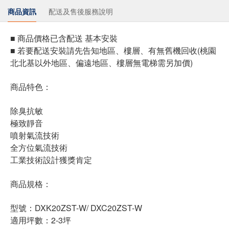
商品資訊
配送及售後服務說明
■ 商品價格已含配送 基本安裝
■ 若要配送安裝請先告知地區、樓層、有無舊機回收(桃園
北北基以外地區、偏遠地區、樓層無電梯需另加價)
商品特色：
除臭抗敏
極致靜音
噴射氣流技術
全方位氣流技術
工業技術設計獲獎肯定
商品規格：
型號：DXK20ZST-W/ DXC20ZST-W
適用坪數：2-3坪