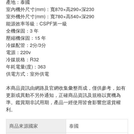
產地：泰國
室內機外尺寸(mm)：寬870×高290×深230
室外機外尺寸(mm)：寬780×高540×深290
能源效率等級：CSPF第一級
全機保固：3 年
壓縮機保固：15 年
冷媒配管：2分/3分
電源：220v
冷媒規格：R32
年耗電量(度)：363
供電方式：室外供電
本商品資訊由網路及官網收集彙整而成，僅供參考，如有
更新或異動不另外通知，正確商品資訊及規格以實機為
準。鑑賞期非試用期，產品一經使用皆會影響您退貨權
利。
商品來源國家
泰國