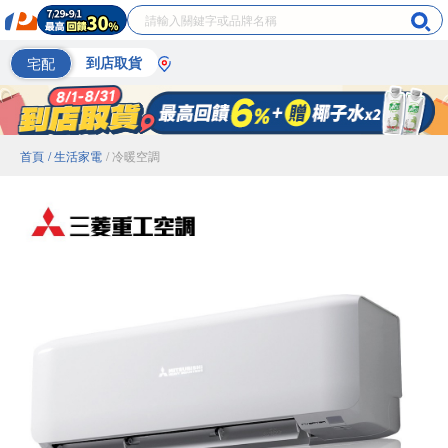
宅配
到店取貨
首頁
/ 生活家電
/ 冷暖空調