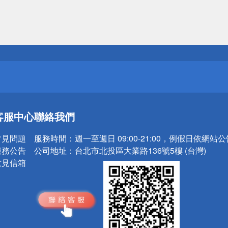
送
請小心！
送
客服中心
聯絡我們
請小心！
常見問題
服務時間：
週一至週日 09:00-21:00，例假日依網站
服務公告
公司地址：
台北市北投區大業路136號5樓 (台灣)
意見信箱