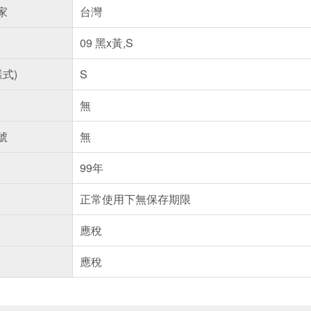
家
台灣
09 黑x黃,S
樣式)
S
無
號
無
99年
正常使用下無保存期限
應稅
應稅