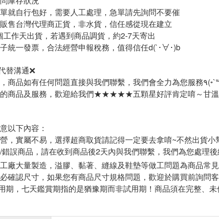
詢問庫存狀況
下單就自行包好，需要人工處理，急單請先詢問不要催
只販售台灣代理商正貨，非水貨，信任感從現在建立
-2個工作天出貨，若遇到商品調貨，約2-7天寄出
子統一發票，合法經營申報稅務，值得信任d(`･∀･)b
代替溝通❌
賣場經營不易，商品如有任何問題直接與
的商品及服務，歡迎給我們★★★★★五顆星好評肯定唷～甘溫
意以下內容：
經營，實屬不易，選擇超商取貨請記得一定要去拿唷~不然出貨小
疵/錯誤商品，請在收到商品後2天內與我們聯繫，我們為您處理後
為工廠大量製造，溢膠、黏著、縫線及鞋墊等做工問題為商品常
務必確認尺寸，如果您有商品尺寸規格問題，歡迎於購買前詢問
用期，七天鑑賞期指的是猶豫期而非試用期！商品須在完整、未