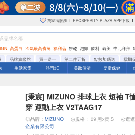
萬家福服務
PROSPERITY PLAZA APP下載
IGN
高蛋白
冷氣最高省萬
福利品
餅乾
泡麵
飲料
義美
中元拜拜
咖啡
城
品牌旗艦館
買一送一
第二件五折
點數加碼送
檔期
泡
生活家電
熱門3C
美妝個清
嬰童保健
[秉宸] MIZUNO 排球上衣 短袖 
穿 運動上衣 V2TAAG17
◎品牌：
MIZUNO
◎規格： 09 黑x黃,S
◎逛
企業有限公司