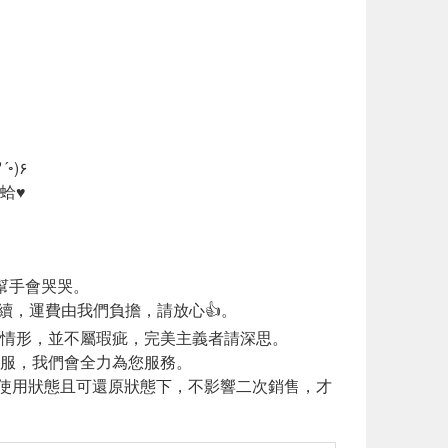
我們聯繫，我們會全力為您服務٩(◦`꒳´◦)۶
蛤♥
幫手會哭哭。
續，運費由我們負擔，請放心👍。
見情形，並不屬瑕疵，完美主義者請深思。
客服，我們會全力為您服務。
使用狀態且可還原狀態下，不影響二次銷售，才