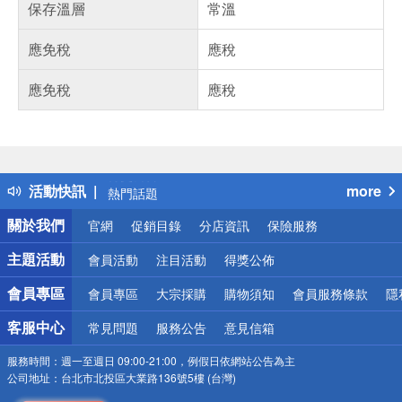
保存溫層
常溫
應免稅
應稅
應免稅
應稅
偏遠地區配送
詐騙網頁！請小心！
得獎公告
活動快訊
more
熱門話題
銀行優惠
關於我們
官網
促銷目錄
分店資訊
保險服務
偏遠地區配送
詐騙網頁！請小心！
主題活動
會員活動
注目活動
得獎公佈
會員專區
會員專區
大宗採購
購物須知
會員服務條款
隱
客服中心
常見問題
服務公告
意見信箱
服務時間：
週一至週日 09:00-21:00，例假日依網站公告為主
公司地址：
台北市北投區大業路136號5樓 (台灣)