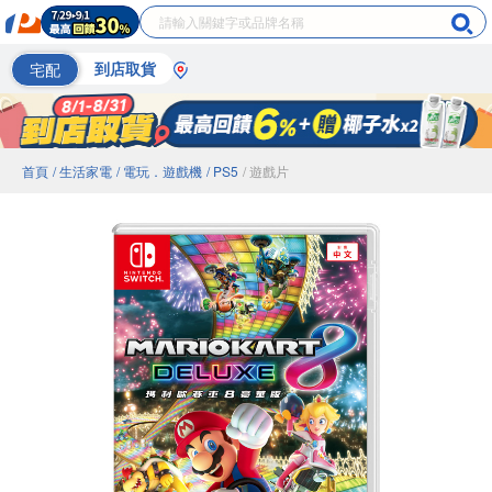
宅配
到店取貨
首頁
/ 生活家電
/ 電玩．遊戲機
/ PS5
/ 遊戲片