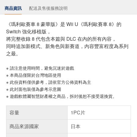
商品資訊
配送及售後服務說明
《瑪利歐賽車 8 豪華版》是 Wii U《瑪利歐賽車 8》的
Switch 強化移植版，
將完整收錄 8 代包含本篇與 DLC 在內的所有內容，
同時追加新模式、新角色與新賽道，內容豐富程度為系列
之最。
※ 請注意使用時間，避免沉迷於遊戲
※ 本商品僅限於台灣地區使用
※ 此份資料僅供參考，請依官方公佈資料為主
※ 此封面包裝僅為參考示意圖
※ 遊戲軟體屬智慧財產權之商品，拆封後恕不接受退換貨。
容量
1PC片
商品來源國家
日本