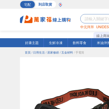
宅配
到店取貨
中元拜拜
UNIDES
巧克力
罐頭
海苔
線上商
好康主題
生鮮冷凍
飲料零食
米油沖
首頁
/ 日用生活
/ 居家修繕
/ 五金材料
/ 手電筒