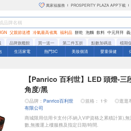
萬家福服務
PROSPERITY PLAZA APP下載
IGN
父親節送禮
冷氣最高省萬
福利品
餅乾
泡麵
飲料
中元拜拜
義
洋芋片
城
品牌旗艦館
買一送一
第二件五折
點數加碼送
檔期
泡
生活家電
熱門3C
美妝個清
嬰童保健
【Panrico 百利世】LED 頭燈-三
角度/黑
◎品牌：
Panrico百利世
◎規格： 1卡
◎逛逛
有限公司
商城限用信用卡支付(不納入VIP資格之累積計算),無
數,無搬運上樓服務及指定日期/時間.