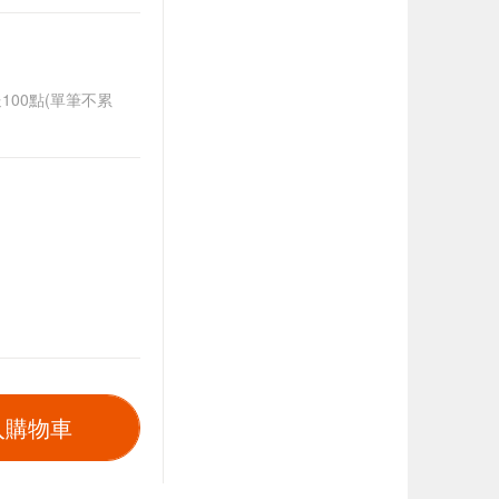
送100點(單筆不累
入購物車