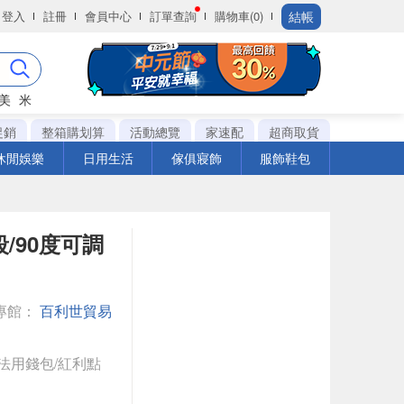
結帳
登入
註冊
會員中心
訂單查詢
購物車(0)
美
米
促銷
整箱購划算
活動總覽
家速配
超商取貨
休閒娛樂
日用生活
傢俱寢飾
服飾鞋包
段/90度可調
專館：
百利世貿易
法用錢包/紅利點