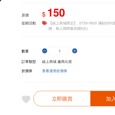
150
$
原價
促銷活動
【線上商城限定】_0729-0820 滿$2200
贈，每人期間最高贈5次)
數量
訂單類型
線上商城 廠商出貨
折價券
查看適用折價券
立即購買
加