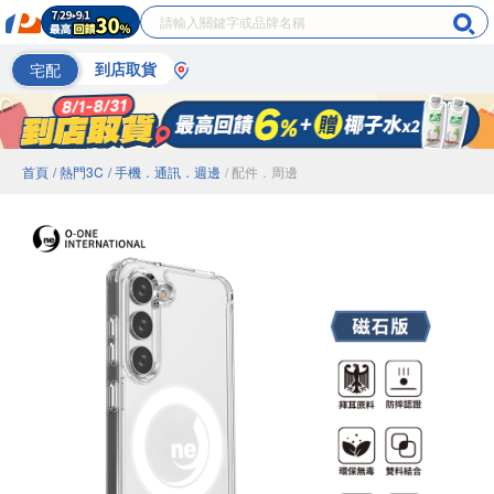
宅配
到店取貨
首頁
/ 熱門3C
/ 手機．通訊．週邊
/ 配件．周邊