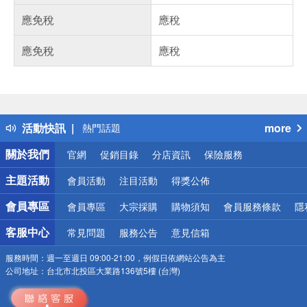
應免稅
應稅
應免稅
應稅
偏遠地區配送
詐騙網頁！請小心！
得獎公告
活動快訊
more
熱門話題
銀行優惠
關於我們
官網
促銷目錄
分店資訊
保險服務
偏遠地區配送
詐騙網頁！請小心！
主題活動
會員活動
注目活動
得獎公佈
會員專區
會員專區
大宗採購
購物須知
會員服務條款
隱
客服中心
常見問題
服務公告
意見信箱
服務時間：
週一至週日 09:00-21:00，例假日依網站公告為主
公司地址：
台北市北投區大業路136號5樓 (台灣)