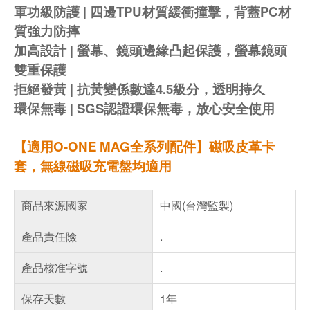
軍功級防護 | 四邊TPU材質緩衝撞擊，背蓋PC材
質強力防摔
加高設計 | 螢幕、鏡頭邊緣凸起保護，螢幕鏡頭
雙重保護
拒絕發黃 | 抗黃變係數達4.5級分，透明持久
環保無毒 | SGS認證環保無毒，放心安全使用
【適用O-ONE MAG全系列配件】磁吸皮革卡
套，無線磁吸充電盤均適用
商品來源國家
中國(台灣監製)
產品責任險
.
產品核准字號
.
保存天數
1年