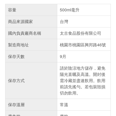
容量
500ml毫升
商品來源國家
台灣
國內負責廠商名稱
太古食品股份有限公司
製造商地址
桃園市桃園區興邦路46號
保存天數
9月
請於陰涼地方儲存，避免
陽光直曬及高溫。開封後
保存方式
需冷藏並盡速飲用。飲用
前請先搖勻。若包裝毀損
切勿飲用。
保存溫層
常溫