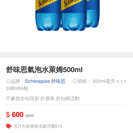
舒味思氣泡水萊姆500ml
◎品牌：
Schweppes 舒味思
◎規格： 500ml毫升 x 1 x
24Bottle瓶
不參加全站現折.折價券.折扣碼活動
$
600
$696
另計大材積物流處理費$10