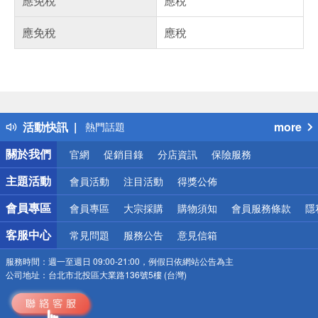
應免稅
應稅
應免稅
應稅
偏遠地區配送
詐騙網頁！請小心！
得獎公告
活動快訊
more
熱門話題
銀行優惠
關於我們
官網
促銷目錄
分店資訊
保險服務
偏遠地區配送
詐騙網頁！請小心！
主題活動
會員活動
注目活動
得獎公佈
會員專區
會員專區
大宗採購
購物須知
會員服務條款
隱
客服中心
常見問題
服務公告
意見信箱
服務時間：
週一至週日 09:00-21:00，例假日依網站公告為主
公司地址：
台北市北投區大業路136號5樓 (台灣)