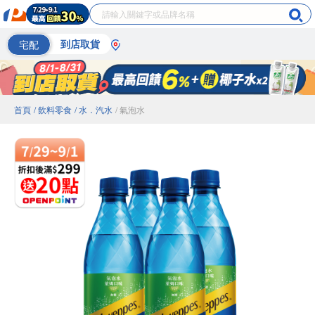
宅配
到店取貨
首頁
/ 飲料零食
/ 水．汽水
/ 氣泡水