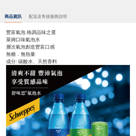
商品資訊
配送及售後服務說明
豐富氣泡 格調品味之選
萊姆口味氣泡水
層次氣泡創造豐富口感
無糖．無熱量
成分: 碳酸水、天然香料