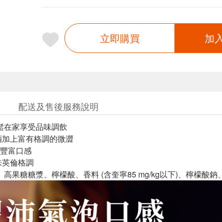
立即購買
加
配送及售後服務說明
鬆在家享受品味調飲
酒加上富有格調的微澀
豐富口感
味英倫格調
、高果糖糖漿、檸檬酸、香料 (含奎寧85 mg/kg以下)、檸檬酸