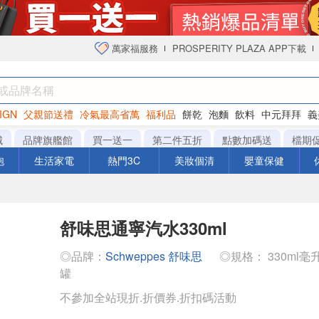
萬家福服務
PROSPERITY PLAZA APP下載
IGN
父親節送禮
冷氣最高省萬
福利品
餅乾
泡麵
飲料
中元拜拜
義
衛生紙
城
品牌旗艦館
買一送一
第二件五折
點數加碼送
檔期
泡
生活家電
熱門3C
美妝個清
嬰童保健
舒味思通寧汽水330ml
◎品牌：
Schweppes 舒味思
◎規格： 330ml毫升 x
罐
不參加全站現折.折價券.折扣碼活動