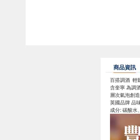
商品資訊
百搭調酒 輕
含奎寧 為調
層次氣泡創造
英國品牌 品
成分: 碳酸水