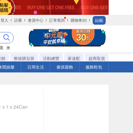
結帳
登入
註冊
會員中心
訂單查詢
購物車(0)
美
米
促銷
整箱購划算
活動總覽
家速配
超商取貨
休閒娛樂
日用生活
傢俱寢飾
服飾鞋包
 1 x 24Can