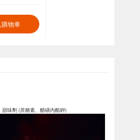
入購物車
鈉、甜味劑 (蔗糖素、醋磺內酯鉀)