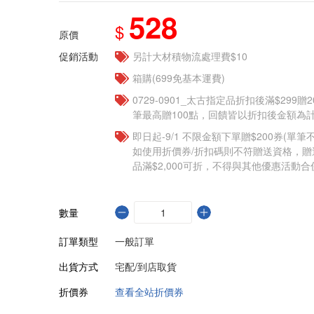
528
$
原價
促銷活動
另計大材積物流處理費$10
箱購(699免基本運費)
0729-0901_太古指定品折扣後滿$299贈2
筆最高贈100點，回饋皆以折扣後金額為計
即日起-9/1 不限金額下單贈$200券(單
如使用折價券/折扣碼則不符贈送資格，
品滿$2,000可折，不得與其他優惠活動合
數量
訂單類型
一般訂單
出貨方式
宅配/到店取貨
折價券
查看全站折價券