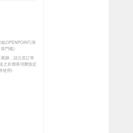
0點OPENPOINT(單
算門檻)
筆不累贈，請注意訂單
贈送之折價券消費指定
併使用)