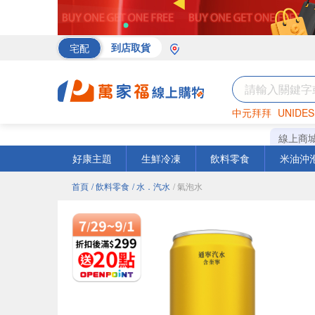
宅配
到店取貨
中元拜拜
UNIDES
海苔
巧克力
罐頭
線上商
好康主題
生鮮冷凍
飲料零食
米油沖
首頁
/ 飲料零食
/ 水．汽水
/ 氣泡水