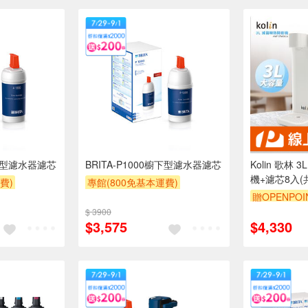
櫥下型濾水器濾芯
BRITA-P1000櫥下型濾水器濾芯
Kolin 歌林
機+濾芯8入(共9
費)
專館(800免基本運費)
贈OPENPOI
券
贈$200
滿額9折
滿額贈券
贈$200
$ 3900
$3,575
$4,330