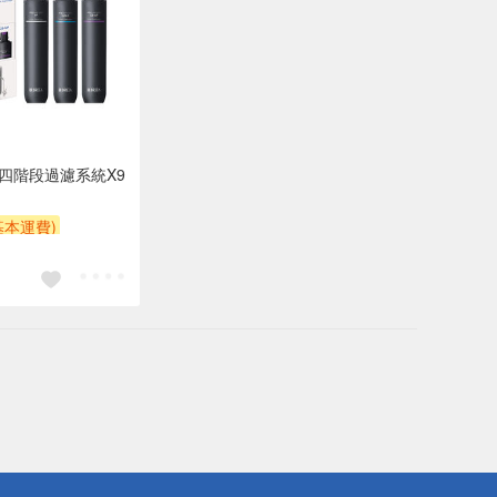
濾四階段過濾系統X9
基本運費)
額贈券
贈$200