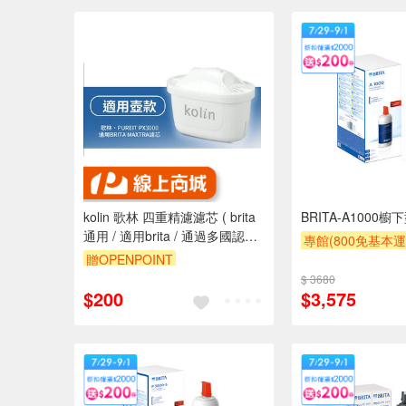
kolin 歌林 四重精濾濾芯 ( brita
BRITA-A1000
通用 / 適用brita / 通過多國認證 /
專館(800免基本運
加碼 雙重水質認證)
贈OPENPOINT
滿額9折
滿額贈
$ 3680
$200
$3,575