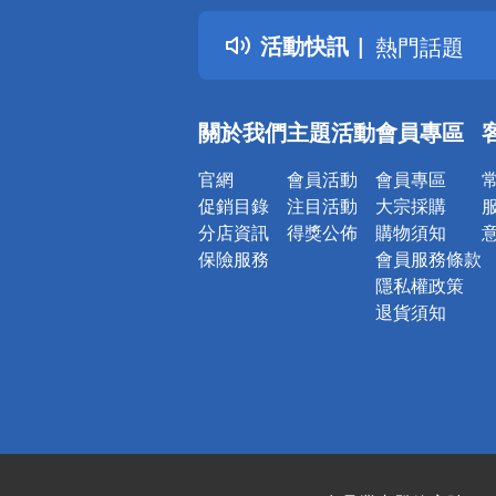
得獎公告
活動快訊
熱門話題
銀行優惠
偏遠地區配
關於我們
主題活動
會員專區
詐騙網頁！
官網
會員活動
會員專區
促銷目錄
注目活動
大宗採購
分店資訊
得獎公佈
購物須知
保險服務
會員服務條款
隱私權政策
退貨須知