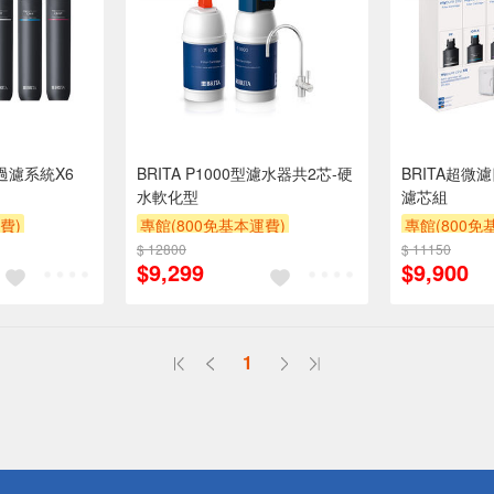
過濾系統X6
BRITA P1000型濾水器共2芯-硬
BRITA超微
水軟化型
濾芯組
費)
專館(800免基本運費)
專館(800免
券
贈$200
$ 12800
滿額9折
滿額贈券
贈$200
$ 11150
滿額9折
滿
$9,299
$9,900
1
送
請小心！