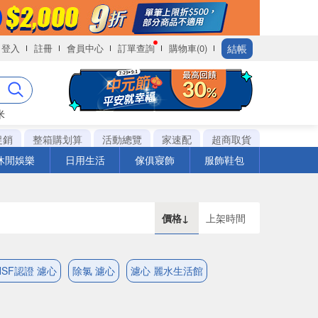
結帳
登入
註冊
會員中心
訂單查詢
購物車(0)
米
促銷
整箱購划算
活動總覽
家速配
超商取貨
休閒娛樂
日用生活
傢俱寢飾
服飾鞋包
價格↓
上架時間
NSF認證 濾心
除氯 濾心
濾心 麗水生活館