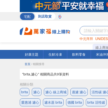
宅配
到店取貨
中元拜拜
UNIDES
巧克力
罐頭
咖啡
線上商
好康主題
生鮮冷凍
飲料零食
米油沖
首頁
/ 相關搜尋
"brita,濾心" 相關商品共
9
筆資料
相關分類
brita
濾心
濾心 線上商城
過濾 濾心
活性碳 濾
愛惠浦 濾心
濾水器 brita
德國 brita
brita 活性碳