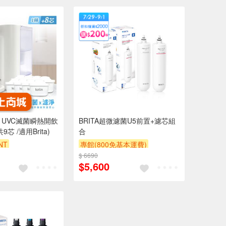
 3L UVC滅菌瞬熱開飲
BRITA超微濾菌U5前置+濾芯組
芯 /適用Brita)
合
NT
專館(800免基本運費)
$ 6690
滿額9折
滿額贈券
贈$200
$5,600