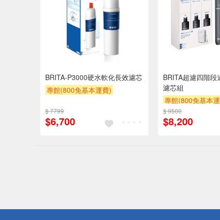
BRITA-P3000硬水軟化長效濾芯
BRITA超濾四階段
濾芯組
專館(800免基本運費)
專館(800免基本運
滿額9折
滿額贈券
贈$200
$ 7799
$ 9500
滿額9折
滿額贈
$6,700
$8,200
偏遠地區配
詐騙網頁！