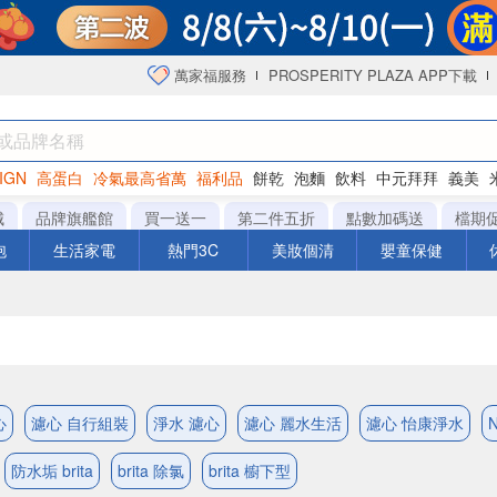
萬家福服務
PROSPERITY PLAZA APP下載
IGN
高蛋白
冷氣最高省萬
福利品
餅乾
泡麵
飲料
中元拜拜
義美
海苔
城
品牌旗艦館
買一送一
第二件五折
點數加碼送
檔期
泡
生活家電
熱門3C
美妝個清
嬰童保健
心
濾心 自行組裝
淨水 濾心
濾心 麗水生活
濾心 怡康淨水
防水垢 brita
brita 除氯
brita 櫥下型