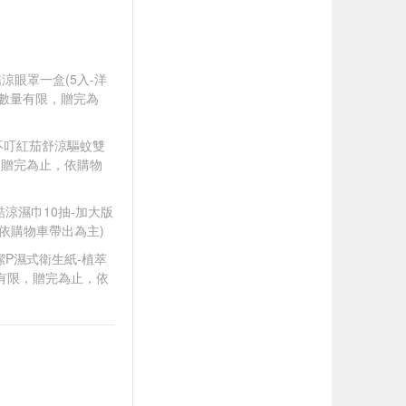
酷涼眼罩一盒(5入-洋
，數量有限，贈完為
贈小不叮紅茄舒涼驅蚊雙
，贈完為止，依購物
點酷涼濕巾10抽-加大版
依購物車帶出為主)
生潔P濕式衛生紙-植萃
量有限，贈完為止，依