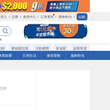
結帳
登入
註冊
會員中心
訂單查詢
購物車(0)
米
促銷
整箱購划算
活動總覽
家速配
超商取貨
休閒娛樂
日用生活
傢俱寢飾
服飾鞋包
PC件