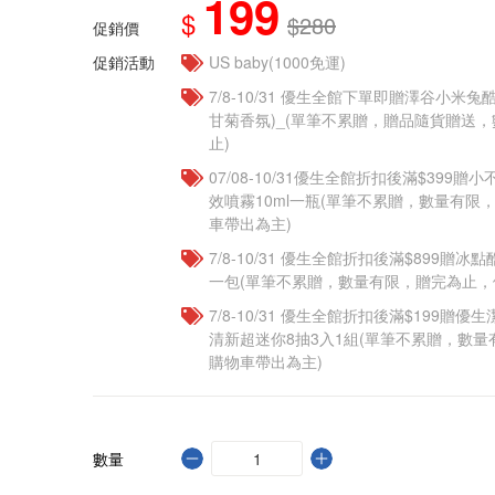
199
$
$280
促銷價
促銷活動
US baby(1000免運)
7/8-10/31 優生全館下單即贈澤谷小米兔
甘菊香氛)_(單筆不累贈，贈品隨貨贈送
止)
07/08-10/31優生全館折扣後滿$399
效噴霧10ml一瓶(單筆不累贈，數量有限
車帶出為主)
7/8-10/31 優生全館折扣後滿$899贈冰
一包(單筆不累贈，數量有限，贈完為止，
7/8-10/31 優生全館折扣後滿$199贈優
清新超迷你8抽3入1組(單筆不累贈，數
購物車帶出為主)
數量