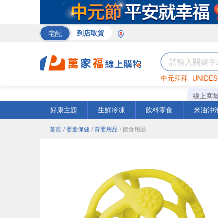
宅配
到店取貨
中元拜拜
UNIDES
巧克力
罐頭
咖啡
線上商
好康主題
生鮮冷凍
飲料零食
米油沖
首頁
/ 嬰童保健
/ 育嬰用品
/ 餵食用品