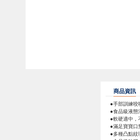
商品資訊
●手部訓練咬
●食品級液態
●軟硬適中，
●滿足寶寶口
●多種凸點紋