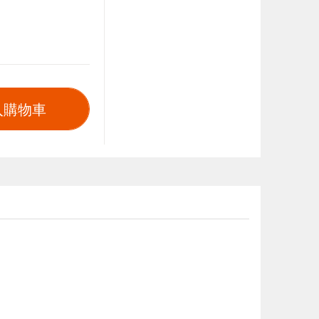
入購物車
。