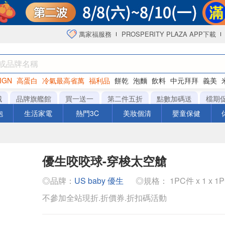
萬家福服務
PROSPERITY PLAZA APP下載
IGN
高蛋白
冷氣最高省萬
福利品
餅乾
泡麵
飲料
中元拜拜
義美
海苔
城
品牌旗艦館
買一送一
第二件五折
點數加碼送
檔期
泡
生活家電
熱門3C
美妝個清
嬰童保健
優生咬咬球-穿梭太空艙
◎品牌：
US baby 優生
◎規格： 1PC件 x 1 x 1
不參加全站現折.折價券.折扣碼活動