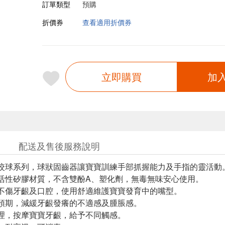
訂單類型
預購
折價券
查看適用折價券
立即購買
加
配送及售後服務說明
咬球系列，球狀固齒器讓寶寶訓練手部抓握能力及手指的靈活動
活性矽膠材質，不含雙酚A、塑化劑，無毒無味安心使用。
不傷牙齦及口腔，使用舒適維護寶寶發育中的嘴型。
預期，減緩牙齦發癢的不適感及腫脹感。
理，按摩寶寶牙齦，給予不同觸感。