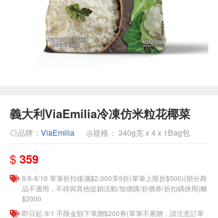
義大利ViaEmilia冷凍仿米粒花椰菜
◎品牌：
ViaEmilia
◎規格： 340g克 x 4 x 1Bag包
$
359
8/8-8/10 單筆折扣後滿$2,000享9折(單筆上限折$500)(部分商
品不適用，不得與其他促銷活動/加價購/折價券/折扣碼併用)離
$2000
即日起-9/1 不限金額下單贈$200券(單筆不累贈，請注意訂單