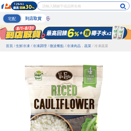
宅配
到店取貨
首頁
/ 生鮮冷凍
/ 冷凍調理
/ 微波餐點
/ 冷凍肉品．蔬菜
/ 冷凍蔬菜