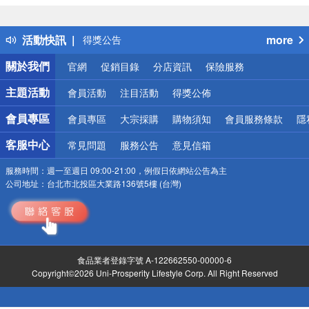
偏遠地區配送
詐騙網頁！請小心！
得獎公告
活動快訊
more
熱門話題
關於我們
官網
促銷目錄
分店資訊
保險服務
銀行優惠
偏遠地區配送
主題活動
會員活動
注目活動
得獎公佈
詐騙網頁！請小心！
會員專區
會員專區
大宗採購
購物須知
會員服務條款
隱
客服中心
常見問題
服務公告
意見信箱
服務時間：
週一至週日 09:00-21:00，例假日依網站公告為主
公司地址：
台北市北投區大業路136號5樓 (台灣)
食品業者登錄字號 A-122662550-00000-6
Copyright©2026 Uni-Prosperity Lifestyle Corp. All Right Reserved