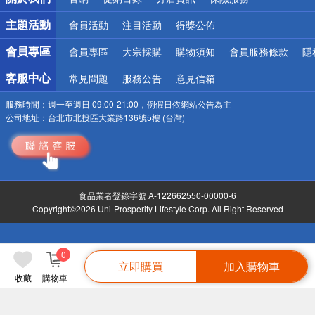
偏遠地區配送
詐騙網頁！請小心！
主題活動
會員活動
注目活動
得獎公佈
會員專區
會員專區
大宗採購
購物須知
會員服務條款
隱
客服中心
常見問題
服務公告
意見信箱
服務時間：
週一至週日 09:00-21:00，例假日依網站公告為主
公司地址：
台北市北投區大業路136號5樓 (台灣)
食品業者登錄字號 A-122662550-00000-6
Copyright©2026 Uni-Prosperity Lifestyle Corp. All Right Reserved
0
立即購買
加入購物車
收藏
購物車