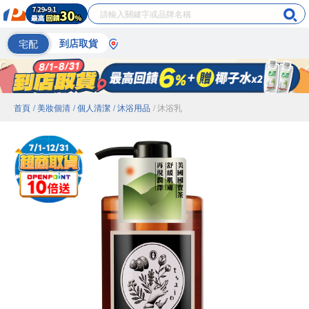
宅配
到店取貨
首頁
/ 美妝個清
/ 個人清潔
/ 沐浴用品
/ 沐浴乳