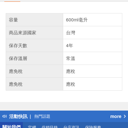
容量
600ml毫升
商品來源國家
台灣
保存天數
4年
保存溫層
常溫
應免稅
應稅
應免稅
應稅
偏遠地區配送
詐騙網頁！請小心！
得獎公告
活動快訊
more
熱門話題
銀行優惠
關於我們
官網
促銷目錄
分店資訊
保險服務