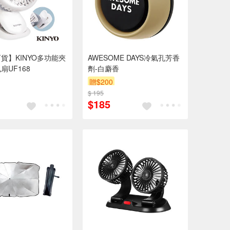
貨】KINYO多功能夾
AWESOME DAYS冷氣孔芳香
扇UF168
劑-白麝香
贈$200
$ 195
$185