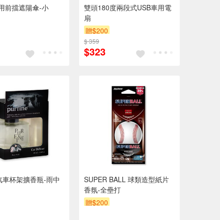
I車用前擋遮陽傘-小
雙頭180度兩段式USB車用電
扇
贈$200
$ 359
$323
ne汽車杯架擴香瓶-雨中
SUPER BALL 球類造型紙片
香氛-全壘打
贈$200