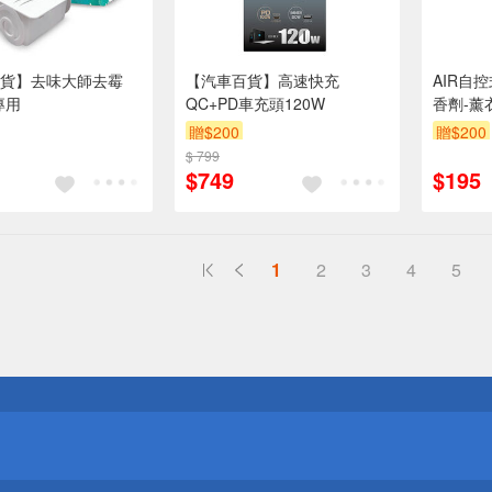
貨】去味大師去霉
【汽車百貨】高速快充
AIR自
專用
QC+PD車充頭120W
香劑-薰
贈$200
贈$200
$ 799
$749
$195
1
2
3
4
5
送
請小心！