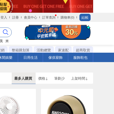
結帳
登入
註冊
會員中心
訂單查詢
購物車(0)
美
米
促銷
整箱購划算
活動總覽
家速配
超商取貨
休閒娛樂
日用生活
傢俱寢飾
服飾鞋包
最多人購買
價格↓
筆劃少
上架時間↓