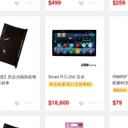
$499
$259
貨】防反光隔熱玻璃
Smart R C-250 安卓
PAWRI
休旅車
歡樂時
單品免運(客訂交貨專館)
贈$200
$18,600
$79