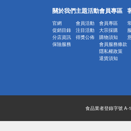
偏遠地區配
關於我們
主題活動
會員專區
詐騙網頁！
官網
會員活動
會員專區
促銷目錄
注目活動
大宗採購
分店資訊
得獎公佈
購物須知
保險服務
會員服務條款
隱私權政策
退貨須知
食品業者登錄字號 A-122