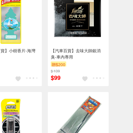
貨】小樹香片-海灣
【汽車百貨】去味大師銀消
臭-車內專用
贈$200
$ 139
$99