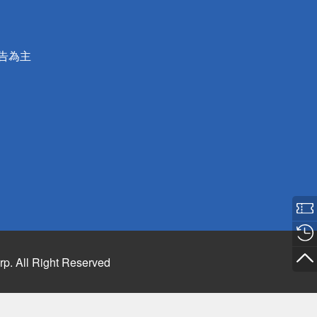
公告為主
rp. All Right Reserved