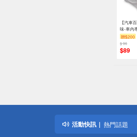
【汽車百
味-車內
贈$200
$ 96
$89
偏遠地區配
詐騙網頁！
得獎公告
活動快訊
熱門話題
銀行優惠