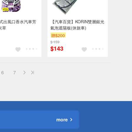
控式出風口香水汽車芳
【汽車百貨】KORIN雙層銀光
衣草
氣泡遮陽板(休旅車)
贈$200
$ 159
$143
6
7
more