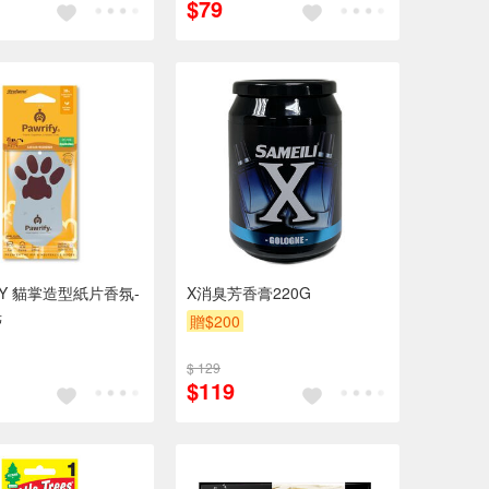
$79
FY 貓掌造型紙片香氛-
X消臭芳香膏220G
光
贈$200
$ 129
$119