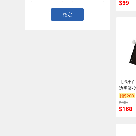
$99
確定
【汽車百
透明簾-
贈$200
$ 187
$168