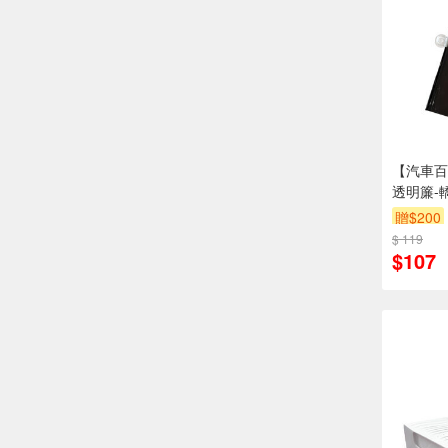
【汽車百
透明簾-
贈$200
$ 119
$107