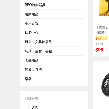
BBQ烤肉器具
運動用品
車用百貨
【汽車百
輪胎中心
消臭劑
贈$200
辦公．文具節慶品
$ 139
$99
玩具．益智．書籍
園藝用品
節慶．祭祀
樂器
品牌分類
AIR