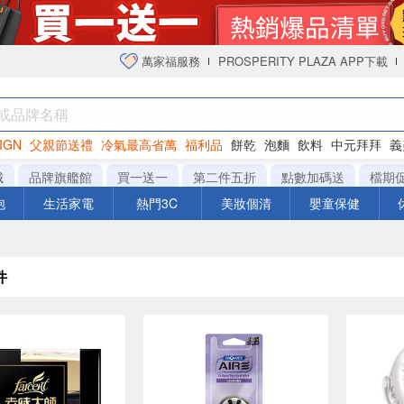
萬家福服務
PROSPERITY PLAZA APP下載
IGN
父親節送禮
冷氣最高省萬
福利品
餅乾
泡麵
飲料
中元拜拜
義
衛生紙
城
品牌旗艦館
買一送一
第二件五折
點數加碼送
檔期
泡
生活家電
熱門3C
美妝個清
嬰童保健
件