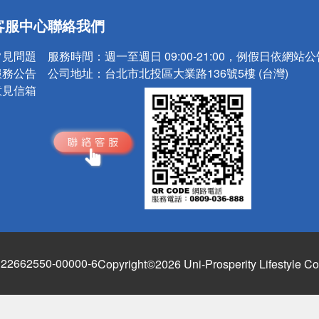
送
客服中心
聯絡我們
請小心！
常見問題
服務時間：
週一至週日 09:00-21:00，例假日依網站
服務公告
公司地址：
台北市北投區大業路136號5樓 (台灣)
意見信箱
662550-00000-6
Copyright©2026 Uni-Prosperity Lifestyle Co