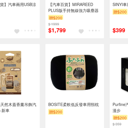
貨】汽車兩用USB涼
【汽車百貨】MIRAREED
SINY
PLUS版手持無線強力吸塵器
贈$200
贈$200
$ 1999
$1,799
$399
NA天然木蓋香薰吊飾汽
BOSITE柔軟低反發車用頸枕
Purfi
-新車
漫步
贈$200
贈$200
$ 359