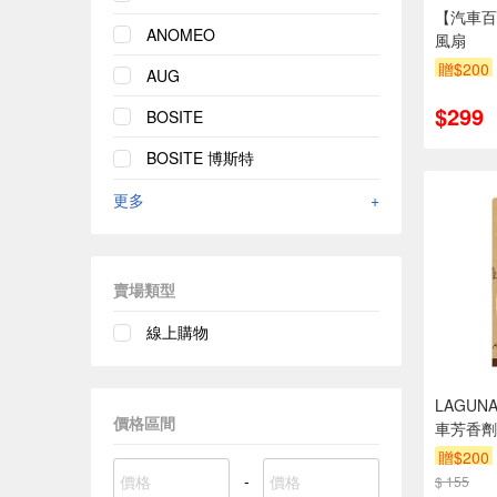
【汽車百
ANOMEO
風扇
贈$200
AUG
$299
BOSITE
BOSITE 博斯特
更多
+
賣場類型
線上購物
LAGU
價格區間
車芳香劑
贈$200
-
$ 155