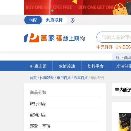
宅配
到店取貨
中元拜拜
UNIDES
海苔
巧克力
罐頭
線上商
好康主題
生鮮冷凍
飲料零食
米油沖
首頁
/ 休閒娛樂
/ 車用百貨
/ 汽車百貨
/ 車內配件
車內配
商品分類
旅行用品
寵物用品
露營．車宿