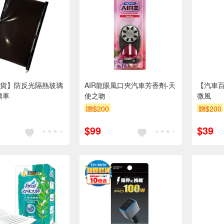
貨】防反光隔熱玻璃
AIR龍眼風口夾汽車芳香劑-天
【汽車百
轎車
使之吻
微風
贈$200
贈$200
$99
$39