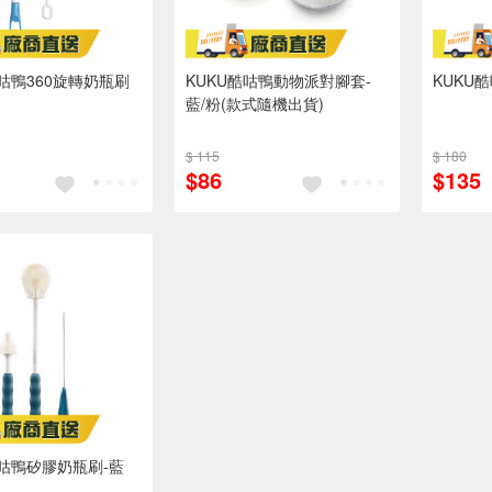
酷咕鴨360旋轉奶瓶刷
KUKU酷咕鴨動物派對腳套-
KUKU
藍/粉(款式隨機出貨)
$ 115
$ 180
$86
$135
酷咕鴨矽膠奶瓶刷-藍