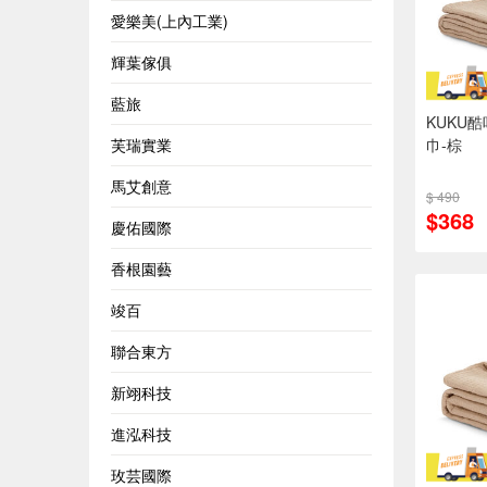
愛樂美(上內工業)
輝葉傢俱
藍旅
KUKU
芙瑞實業
巾-棕
馬艾創意
$ 490
$368
慶佑國際
香根園藝
竣百
聯合東方
新翊科技
進泓科技
玫芸國際