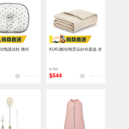
酷咕鴨護頭枕-幾何
KUKU酷咕鴨雲朵紗布蓋毯-杏
$ 725
$544