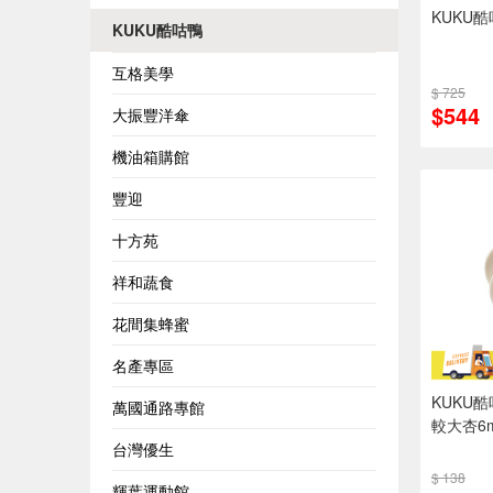
KUKU
KUKU酷咕鴨
互格美學
$ 725
$544
大振豐洋傘
機油箱購館
豐迎
十方苑
祥和蔬食
花間集蜂蜜
名產專區
KUKU
萬國通路專館
較大杏6
台灣優生
$ 138
輝葉運動館