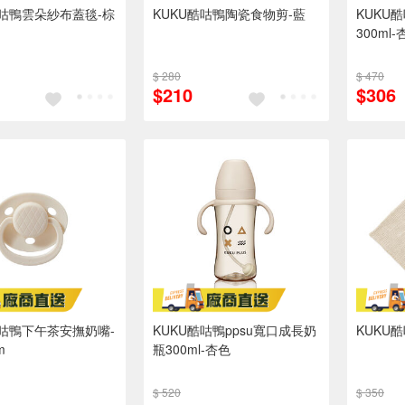
酷咕鴨雲朵紗布蓋毯-棕
KUKU酷咕鴨陶瓷食物剪-藍
KUKU
300ml-
$ 280
$ 470
$210
$306
酷咕鴨下午茶安撫奶嘴-
KUKU酷咕鴨ppsu寬口成長奶
KUKU
m
瓶300ml-杏色
$ 520
$ 350