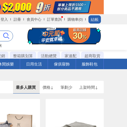
結帳
登入
註冊
會員中心
訂單查詢
購物車(0)
米
促銷
整箱購划算
活動總覽
家速配
超商取貨
休閒娛樂
日用生活
傢俱寢飾
服飾鞋包
最多人購買
價格↓
筆劃少
上架時間↓