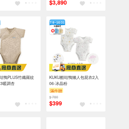
$3,890
酷咕鴨PLUS竹纖羅紋
KUKU酷咕鴨懶人包屁衣2入
03暖調杏
06-冰晶粉
滿件贈
$ 780
$399