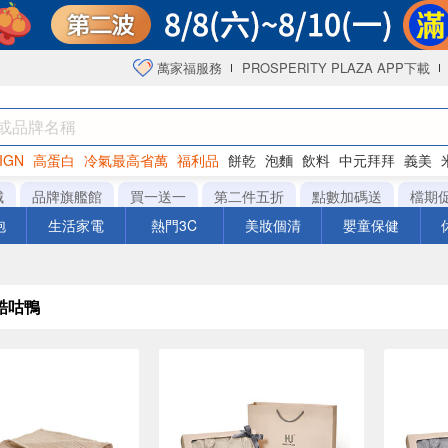
萬家福服務
PROSPERITY PLAZA APP下載
IGN
高蛋白
冷氣最高省萬
福利品
餅乾
泡麵
飲料
中元拜拜
義美
海苔
城
品牌旗艦館
買一送一
第二件五折
點數加碼送
檔期
泡
生活家電
熱門3C
美妝個清
嬰童保健
酷咕鴨