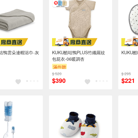
酷咕鴨雲朵連帽浴巾-灰
KUKU酷咕鴨PLUS竹纖羅紋
KUKU
包屁衣-06暖調杏
滿件贈
$ 520
$ 295
$390
$221