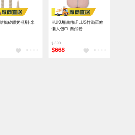
酷咕鴨矽膠奶瓶刷-米
KUKU酷咕鴨PLUS竹纖羅紋
懶人包巾-自然粉
$ 890
$668