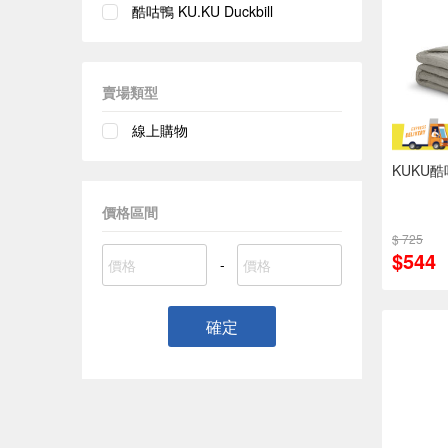
酷咕鴨 KU.KU Duckbill
賣場類型
線上購物
KUKU
價格區間
$ 725
$544
-
確定