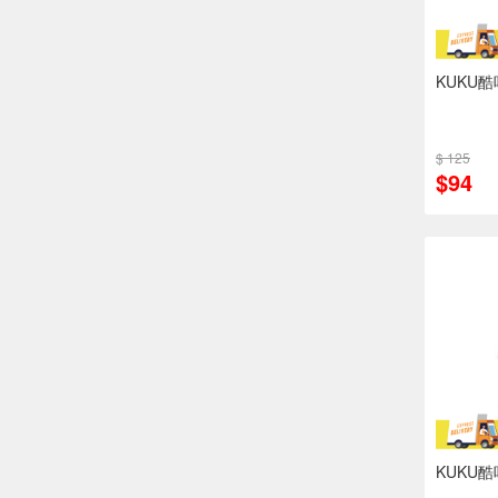
KUKU
$ 125
$94
KUKU