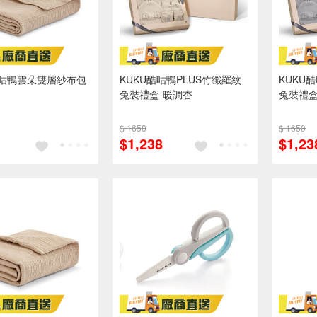
酷咕鴨雲朵雙層紗布包
KUKU酷咕鴨PLUS竹纖羅紋
KUKU
兔裝禮盒-暖調杏
兔裝禮盒
$ 1650
$ 1650
$1,238
$1,23