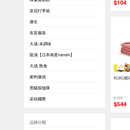
$104
皇冠行李箱
康生
友富服裝
大成-未調味
龍浦【日本南星nansin】
大成-熟食
家昀傢俱
KUKU
黑貓探險隊
$ 725
采桔國際
$544
品牌分類