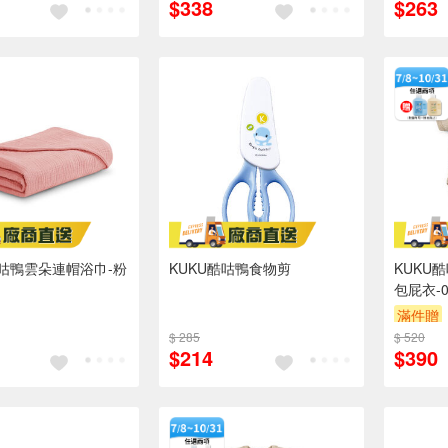
$338
$263
酷咕鴨雲朵連帽浴巾-粉
KUKU酷咕鴨食物剪
KUKU
包屁衣-
滿件贈
$ 285
$ 520
$214
$390