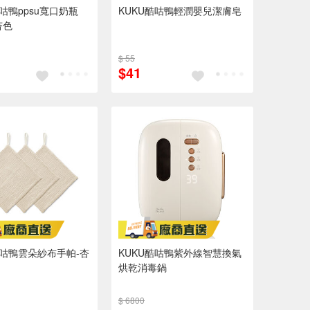
酷咕鴨ppsu寬口奶瓶
KUKU酷咕鴨輕潤嬰兒潔膚皂
杏色
$ 55
$41
酷咕鴨雲朵紗布手帕-杏
KUKU酷咕鴨紫外線智慧換氣
烘乾消毒鍋
$ 6800