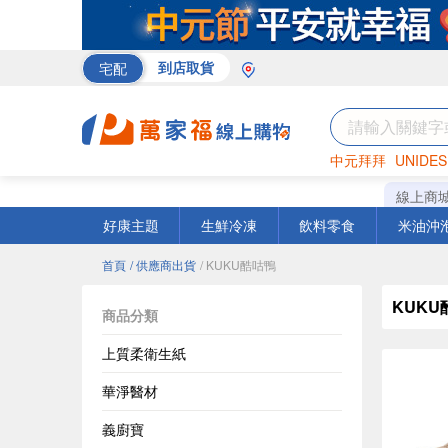
宅配
到店取貨
中元拜拜
UNIDES
巧克力
罐頭
咖啡
線上商
好康主題
生鮮冷凍
飲料零食
米油沖
首頁
/ 供應商出貨
/ KUKU酷咕鴨
KUKU
商品分類
上質柔衛生紙
華淨醫材
義廚寶