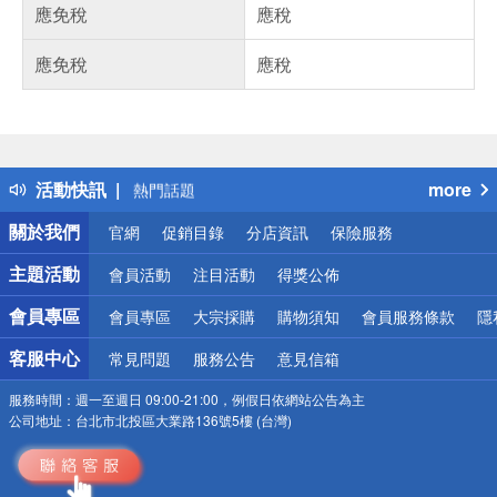
應免稅
應稅
應免稅
應稅
偏遠地區配送
詐騙網頁！請小心！
得獎公告
活動快訊
more
熱門話題
銀行優惠
關於我們
官網
促銷目錄
分店資訊
保險服務
偏遠地區配送
詐騙網頁！請小心！
主題活動
會員活動
注目活動
得獎公佈
會員專區
會員專區
大宗採購
購物須知
會員服務條款
隱
客服中心
常見問題
服務公告
意見信箱
服務時間：
週一至週日 09:00-21:00，例假日依網站公告為主
公司地址：
台北市北投區大業路136號5樓 (台灣)