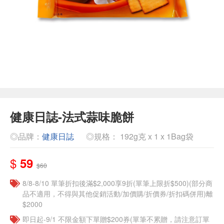
健康日誌-法式蒜味脆餅
◎品牌：
健康日誌
◎規格： 192g克 x 1 x 1Bag袋
$
59
$60
8/8-8/10 單筆折扣後滿$2,000享9折(單筆上限折$500)(部分商
品不適用，不得與其他促銷活動/加價購/折價券/折扣碼併用)離
$2000
即日起-9/1 不限金額下單贈$200券(單筆不累贈，請注意訂單