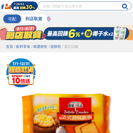
宅配
到店取貨
首頁
/ 飲料零食
/ 精選餅乾
/ 甜餅乾
/ 其它口味