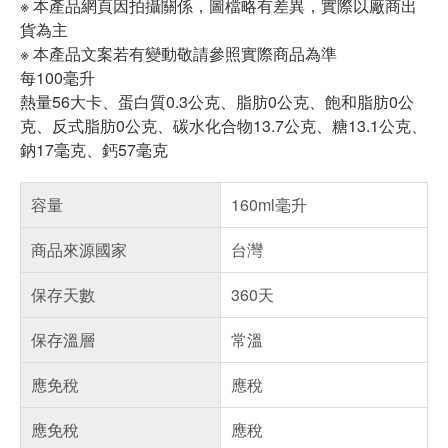
※ 本產品網頁因拍攝關係，圖檔略有差異，實際以廠商出
貨為主
※ 本產品文案若有變動敬請參照實際商品為準
每100毫升
熱量56大卡、蛋白質0.3公克、脂肪0公克、飽和脂肪0公
克、反式脂肪0公克、碳水化合物13.7公克、糖13.1公克、
鈉17毫克、鈣57毫克
容量
160ml毫升
商品來源國家
台灣
保存天數
360天
保存溫層
常溫
應免稅
應稅
應免稅
應稅