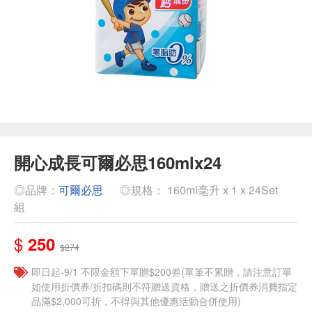
開心成長可爾必思160mlx24
◎品牌：
可爾必思
◎規格： 160ml毫升 x 1 x 24Set
組
$
250
$274
即日起-9/1 不限金額下單贈$200券(單筆不累贈，請注意訂單
如使用折價券/折扣碼則不符贈送資格，贈送之折價券消費指定
品滿$2,000可折，不得與其他優惠活動合併使用)