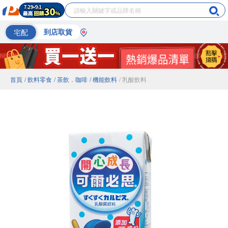
宅配
到店取貨
首頁
/ 飲料零食
/ 茶飲．咖啡
/ 機能飲料
/ 乳酸飲料