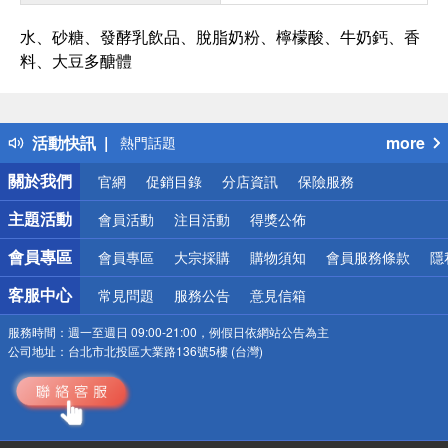
水、砂糖、發酵乳飲品、脫脂奶粉、檸檬酸、牛奶鈣、香
料、大豆多醣體
偏遠地區配送
詐騙網頁！請小心！
得獎公告
活動快訊
more
熱門話題
銀行優惠
關於我們
官網
促銷目錄
分店資訊
保險服務
偏遠地區配送
詐騙網頁！請小心！
主題活動
會員活動
注目活動
得獎公佈
會員專區
會員專區
大宗採購
購物須知
會員服務條款
隱
客服中心
常見問題
服務公告
意見信箱
服務時間：
週一至週日 09:00-21:00，例假日依網站公告為主
公司地址：
台北市北投區大業路136號5樓 (台灣)