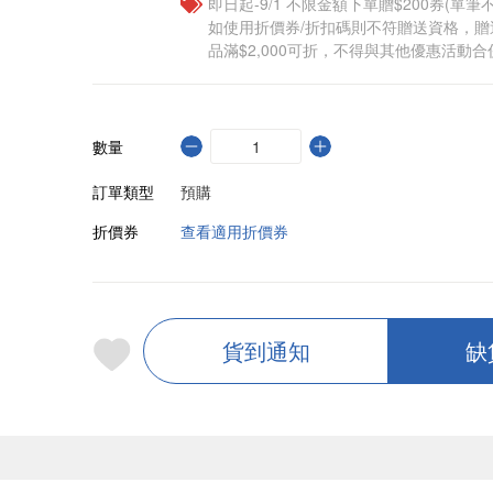
即日起-9/1 不限金額下單贈$200券(單
如使用折價券/折扣碼則不符贈送資格，
品滿$2,000可折，不得與其他優惠活動合
數量
訂單類型
預購
折價券
查看適用折價券
貨到通知
缺