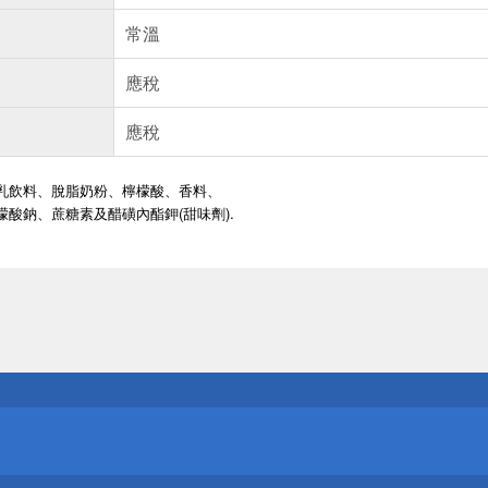
常溫
應稅
應稅
乳飲料、脫脂奶粉、檸檬酸、香料、
酸鈉、蔗糖素及醋磺內酯鉀(甜味劑).
送
請小心！