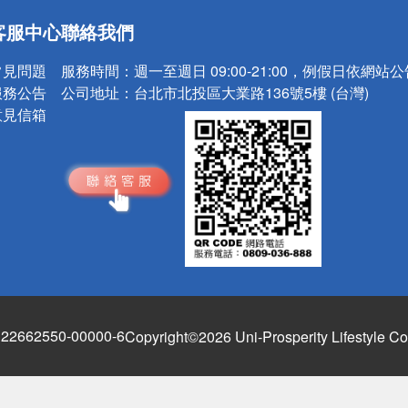
送
客服中心
聯絡我們
請小心！
常見問題
服務時間：
週一至週日 09:00-21:00，例假日依網站
服務公告
公司地址：
台北市北投區大業路136號5樓 (台灣)
意見信箱
662550-00000-6
Copyright©2026 Uni-Prosperity Lifestyle Co