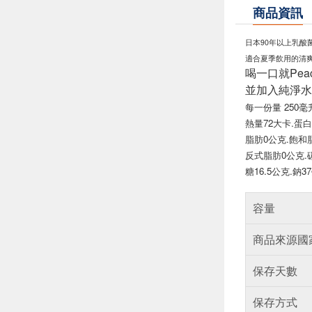
商品資訊
日本90年以上乳酸
適合夏季飲用的清
喝一口就Pe
並加入純淨水
每一份量 250毫
熱量72大卡.
蛋白
脂肪0公克.
飽和
反式脂肪0公克.
糖16.5公克.
鈉3
容量
商品來源國
保存天數
保存方式