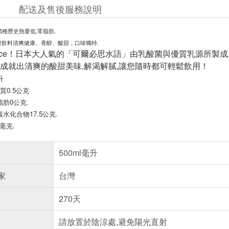
配送及售後服務說明
菌種歷史熱量低,零脂肪,
爽飲料清爽健康、香醇、酸甜，口味獨特.
ace！日本大人氣的「可爾必思水語」由乳酸菌與優質乳源所製成
成就出清爽的酸甜美味,解渴解膩,讓您隨時都可輕鬆飲用！
升
質0.5公克
脂肪0公克.
碳水化合物17.5公克.
7毫克.
500ml毫升
家
台灣
270天
請放置於陰涼處,避免陽光直射