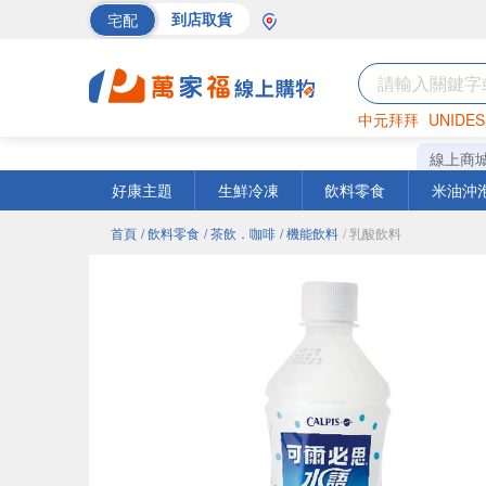
宅配
到店取貨
中元拜拜
UNIDES
巧克力
罐頭
海苔
線上商
好康主題
生鮮冷凍
飲料零食
米油沖
首頁
/ 飲料零食
/ 茶飲．咖啡
/ 機能飲料
/ 乳酸飲料