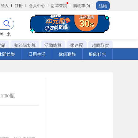
結帳
登入
註冊
會員中心
訂單查詢
購物車(0)
美
米
促銷
整箱購划算
活動總覽
家速配
超商取貨
休閒娛樂
日用生活
傢俱寢飾
服飾鞋包
ottle瓶