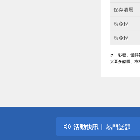
保存溫層
應免稅
應免稅
水、砂糖、發酵
大豆多醣體、檸檬
偏遠地區配
詐騙網頁！
得獎公告
活動快訊
熱門話題
銀行優惠