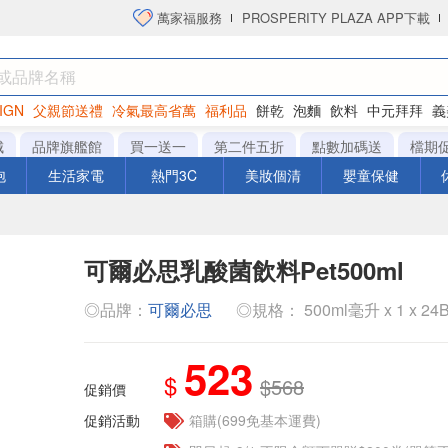
萬家福服務
PROSPERITY PLAZA APP下載
IGN
父親節送禮
冷氣最高省萬
福利品
餅乾
泡麵
飲料
中元拜拜
義
洋芋片
城
品牌旗艦館
買一送一
第二件五折
點數加碼送
檔期
泡
生活家電
熱門3C
美妝個清
嬰童保健
可爾必思乳酸菌飲料Pet500ml
◎品牌：
可爾必思
◎規格： 500ml毫升 x 1 x 24B
523
$
$568
促銷價
促銷活動
箱購(699免基本運費)