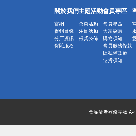
偏遠地區配
關於我們
主題活動
會員專區
詐騙網頁！
官網
會員活動
會員專區
促銷目錄
注目活動
大宗採購
分店資訊
得獎公佈
購物須知
保險服務
會員服務條款
隱私權政策
退貨須知
食品業者登錄字號 A-122