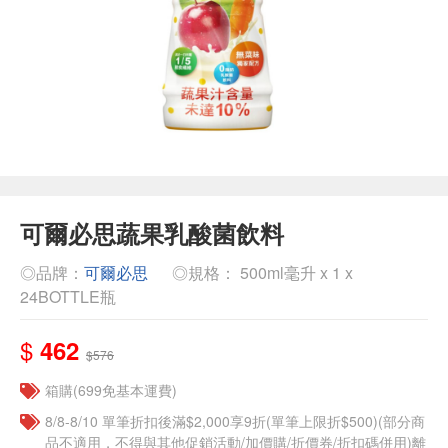
可爾必思蔬果乳酸菌飲料
◎品牌：
可爾必思
◎規格： 500ml毫升 x 1 x
24BOTTLE瓶
$
462
$576
箱購(699免基本運費)
8/8-8/10 單筆折扣後滿$2,000享9折(單筆上限折$500)(部分商
品不適用，不得與其他促銷活動/加價購/折價券/折扣碼併用)離