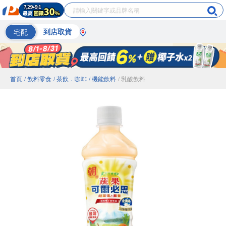
宅配
到店取貨
首頁
/ 飲料零食
/ 茶飲．咖啡
/ 機能飲料
/ 乳酸飲料