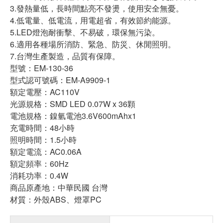
3.發熱量低，長時間點亮不發燙，使用安全無憂。
4.低電量、低電流，用電超省，有效節約能源。
5.LED燈泡耐衝擊、不易破，環保無污染。
6.適用各種場所消防、緊急、防災、休閒照明。
7.台灣生產製造，品質有保障。
型號：EM-130-36
型式認可號碼：EM-A9909-1
額定電壓：AC110V
光源規格：SMD LED 0.07W x 36顆
電池規格：鎳氫電池3.6V600mAhx1
充電時間：48小時
照明時間：1.5小時
額定電流：AC0.06A
額定頻率：60Hz
消耗功率：0.4W
商品原產地：中華民國 台灣
材質：外殼ABS、燈罩PC