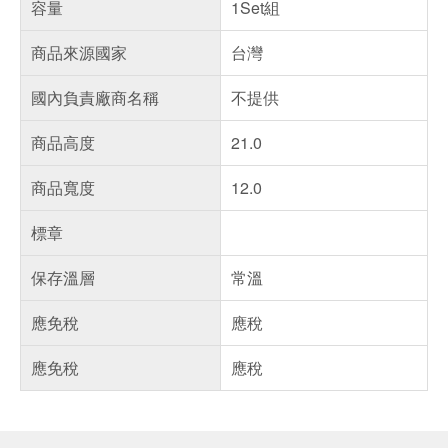
容量
1Set組
商品來源國家
台灣
國內負責廠商名稱
不提供
商品高度
21.0
商品寬度
12.0
標章
保存溫層
常溫
應免稅
應稅
應免稅
應稅
偏遠地區配送
詐騙網頁！請小心！