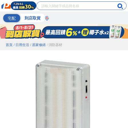
宅配
到店取貨
首頁
/ 日用生活
/ 居家修繕
/ 消防器材