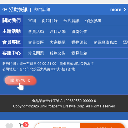
得獎公告
活動快訊
more
熱門話題
銀行優惠
關於我們
官網
促銷目錄
分店資訊
保險服務
偏遠地區配送
詐騙網頁！請小心！
主題活動
會員活動
注目活動
得獎公佈
會員專區
會員專區
大宗採購
購物須知
會員服務條款
隱
客服中心
常見問題
服務公告
意見信箱
服務時間：
週一至週日 09:00-21:00，例假日依網站公告為主
公司地址：
台北市北投區大業路136號5樓 (台灣)
食品業者登錄字號 A-122662550-00000-6
Copyright©2026 Uni-Prosperity Lifestyle Corp. All Right Reserved
0