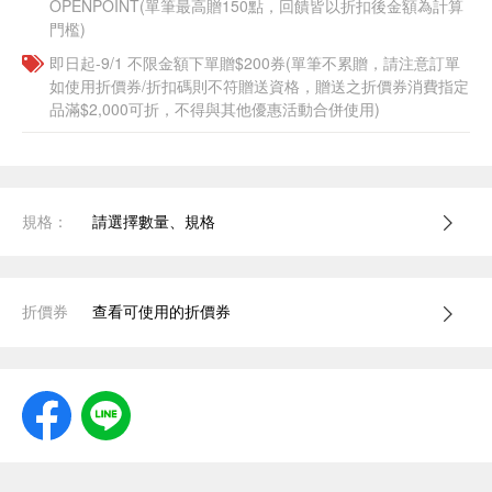
OPENPOINT(單筆最高贈150點，回饋皆以折扣後金額為計算
門檻)
即日起-9/1 不限金額下單贈$200券(單筆不累贈，請注意訂單
如使用折價券/折扣碼則不符贈送資格，贈送之折價券消費指定
品滿$2,000可折，不得與其他優惠活動合併使用)
規格：
請選擇數量、規格
折價券
查看可使用的折價券