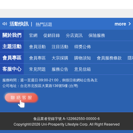
偏遠地區配送
詐騙網頁！請小心！
得獎公告
活動快訊
more
熱門話題
銀行優惠
關於我們
官網
促銷目錄
分店資訊
保險服務
偏遠地區配送
詐騙網頁！請小心！
主題活動
會員活動
注目活動
得獎公佈
會員專區
會員專區
大宗採購
購物須知
會員服務條款
隱
客服中心
常見問題
服務公告
意見信箱
服務時間：
週一至週日 09:00-21:00，例假日依網站公告為主
公司地址：
台北市北投區大業路136號5樓 (台灣)
食品業者登錄字號 A-122662550-00000-6
Copyright©2026 Uni-Prosperity Lifestyle Corp. All Right Reserved