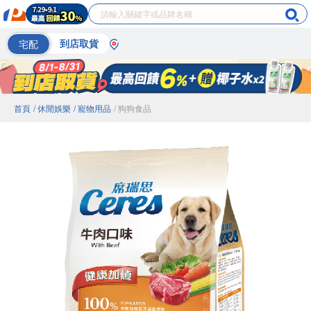
宅配
到店取貨
首頁
/ 休閒娛樂
/ 寵物用品
/ 狗狗食品