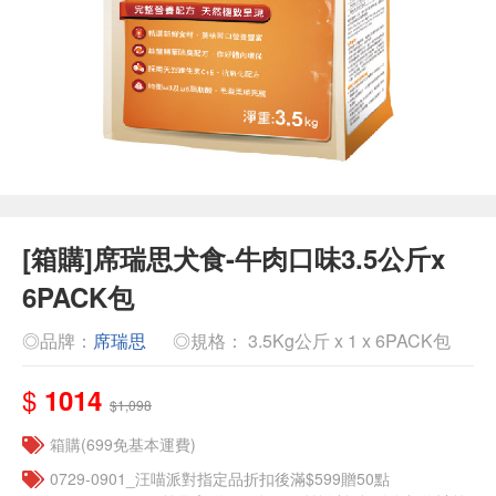
[箱購]席瑞思犬食-牛肉口味3.5公斤x
6PACK包
◎品牌：
席瑞思
◎規格： 3.5Kg公斤 x 1 x 6PACK包
$
1014
$1,098
箱購(699免基本運費)
0729-0901_汪喵派對指定品折扣後滿$599贈50點