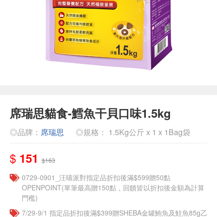
席瑞思貓食-鱈魚干貝口味1.5kg
◎品牌：
席瑞思
◎規格： 1.5Kg公斤 x 1 x 1Bag袋
$
151
$163
0729-0901_汪喵派對指定品折扣後滿$599贈50點
OPENPOINT(單筆最高贈150點，回饋皆以折扣後金額為計算
門檻)
7/29-9/1 指定品折扣後滿$399贈SHEBA金罐鮪魚及鮭魚85g乙