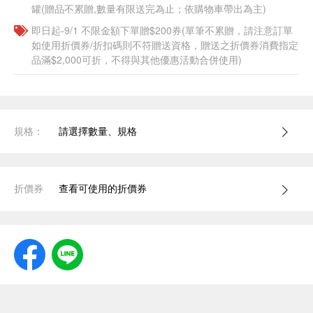
罐(贈品不累贈,數量有限送完為止；依購物車帶出為主)
即日起-9/1 不限金額下單贈$200券(單筆不累贈，請注意訂單
如使用折價券/折扣碼則不符贈送資格，贈送之折價券消費指定
品滿$2,000可折，不得與其他優惠活動合併使用)
規格：
請選擇數量、規格
折價券
查看可使用的折價券