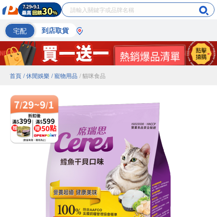
宅配
到店取貨
首頁
/ 休閒娛樂
/ 寵物用品
/ 貓咪食品