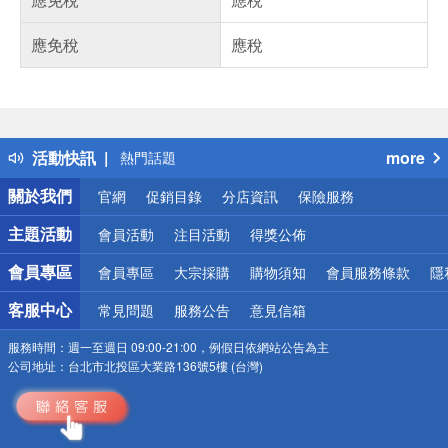
應免稅
應稅
偏遠地區配送
詐騙網頁！請小心！
得獎公告
活動快訊
more
熱門話題
銀行優惠
關於我們
官網
促銷目錄
分店資訊
保險服務
偏遠地區配送
詐騙網頁！請小心！
主題活動
會員活動
注目活動
得獎公佈
會員專區
會員專區
大宗採購
購物須知
會員服務條款
隱
客服中心
常見問題
服務公告
意見信箱
服務時間：
週一至週日 09:00-21:00，例假日依網站公告為主
公司地址：
台北市北投區大業路136號5樓 (台灣)