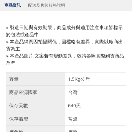
商品資訊
配送及售後服務說明
※ 製造日期與有效期限，商品成分與適用注意事項皆標示
於包裝或產品中
※ 本產品網頁因拍攝關係，圖檔略有差異，實際以廠商出
貨為主
※ 本產品圖片.文案若有變動差異，敬請參照實際到貨商品
為準
容量
1.5Kg公斤
商品來源國家
台灣
保存天數
540天
保存溫層
常溫
應免稅
應稅