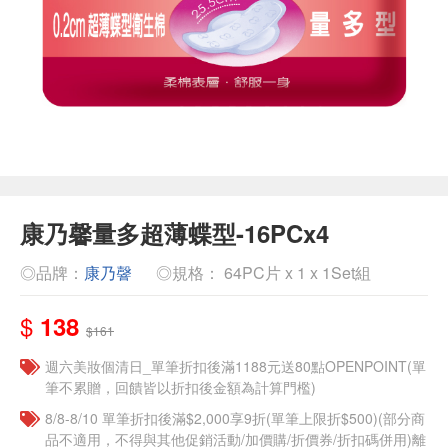
康乃馨量多超薄蝶型-16PCx4
◎品牌：
康乃韾
◎規格： 64PC片 x 1 x 1Set組
$
138
$161
週六美妝個清日_單筆折扣後滿1188元送80點OPENPOINT(單
筆不累贈，回饋皆以折扣後金額為計算門檻)
8/8-8/10 單筆折扣後滿$2,000享9折(單筆上限折$500)(部分商
品不適用，不得與其他促銷活動/加價購/折價券/折扣碼併用)離