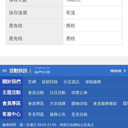
保存溫層
常溫
應免稅
應稅
應免稅
應稅
偏遠地區配送
詐騙網頁！請小心！
得獎公告
活動快訊
more
熱門話題
銀行優惠
關於我們
官網
促銷目錄
分店資訊
保險服務
偏遠地區配送
詐騙網頁！請小心！
主題活動
會員活動
注目活動
得獎公佈
會員專區
會員專區
大宗採購
購物須知
會員服務條款
隱
客服中心
常見問題
服務公告
意見信箱
服務時間：
週一至週日 09:00-21:00，例假日依網站公告為主