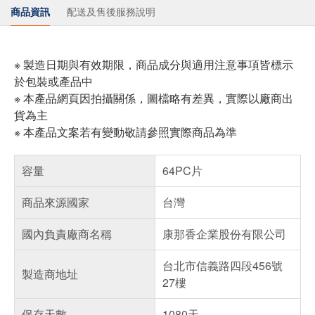
商品資訊
配送及售後服務說明
※ 製造日期與有效期限，商品成分與適用注意事項皆標示
於包裝或產品中
※ 本產品網頁因拍攝關係，圖檔略有差異，實際以廠商出
貨為主
※ 本產品文案若有變動敬請參照實際商品為準
容量
64PC片
商品來源國家
台灣
國內負責廠商名稱
康那香企業股份有限公司
台北市信義路四段456號
製造商地址
27樓
保存天數
1080天