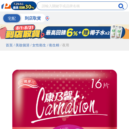
宅配
到店取貨
首頁
/ 美妝個清
/ 女性衛生
/ 衛生棉
/ 夜用