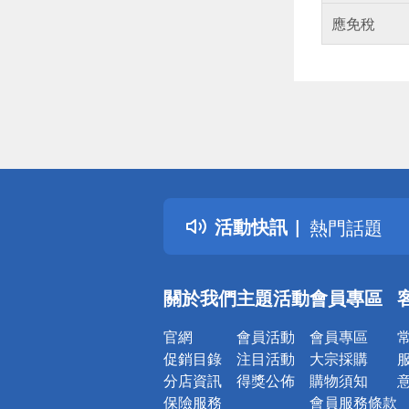
應免稅
偏遠地區配
詐騙網頁！
得獎公告
活動快訊
熱門話題
銀行優惠
偏遠地區配
關於我們
主題活動
會員專區
詐騙網頁！
官網
會員活動
會員專區
促銷目錄
注目活動
大宗採購
分店資訊
得獎公佈
購物須知
保險服務
會員服務條款