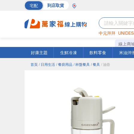
宅配
到店取貨
中元拜拜
UNIDES
海苔
巧克力
罐頭
線上商
好康主題
生鮮冷凍
飲料零食
米油沖
首頁
/ 日用生活
/ 餐廚用品
/ 杯盤餐具
/ 餐具
/ 油壺