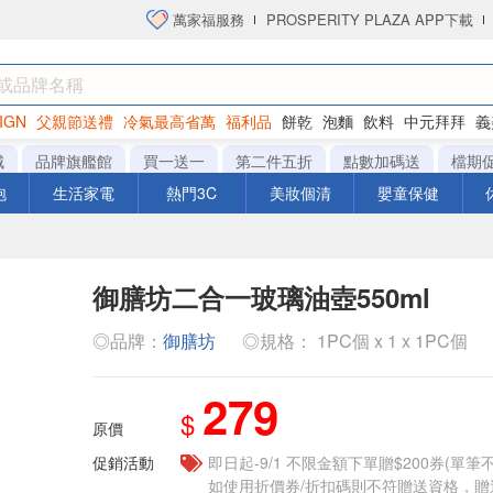
萬家福服務
PROSPERITY PLAZA APP下載
IGN
父親節送禮
冷氣最高省萬
福利品
餅乾
泡麵
飲料
中元拜拜
義
衛生紙
城
品牌旗艦館
買一送一
第二件五折
點數加碼送
檔期
泡
生活家電
熱門3C
美妝個清
嬰童保健
御膳坊二合一玻璃油壺550ml
◎品牌：
御膳坊
◎規格： 1PC個 x 1 x 1PC個
279
$
原價
促銷活動
即日起-9/1 不限金額下單贈$200券(單
如使用折價券/折扣碼則不符贈送資格，