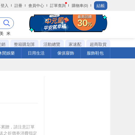
結帳
登入
註冊
會員中心
訂單查詢
購物車(0)
美
米
促銷
整箱購划算
活動總覽
家速配
超商取貨
休閒娛樂
日用生活
傢俱寢飾
服飾鞋包
筆不累贈，請注意訂單
贈送之折價券消費指定