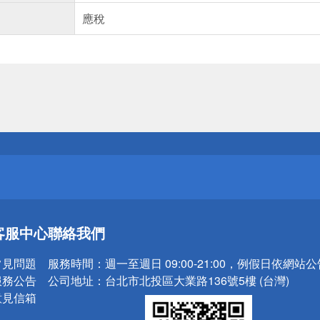
應稅
送
請小心！
送
客服中心
聯絡我們
請小心！
常見問題
服務時間：
週一至週日 09:00-21:00，例假日依網站
服務公告
公司地址：
台北市北投區大業路136號5樓 (台灣)
意見信箱