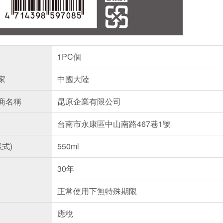
1PC個
家
中國大陸
商名稱
昆原企業有限公司
台南市永康區中山南路467巷1號
樣式)
550ml
30年
正常使用下無特殊期限
應稅