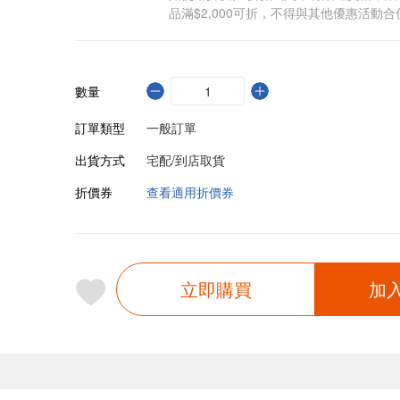
品滿$2,000可折，不得與其他優惠活動合
數量
訂單類型
一般訂單
出貨方式
宅配/到店取貨
折價券
查看適用折價券
立即購買
加