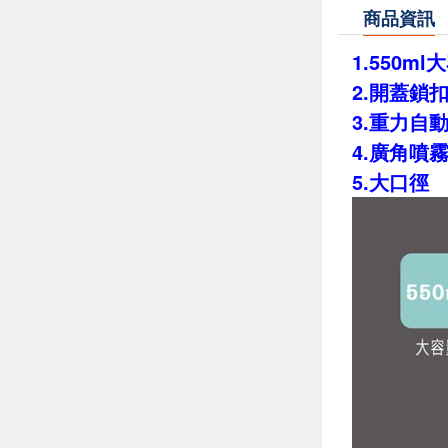
商品資訊
1.550ml
大
2.
開蓋鎖
3.
重力自
4.
廣角噴
5.
大口徑