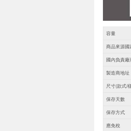
容量
商品來源國
國內負責廠
製造商地址
尺寸(款式/
保存天數
保存方式
應免稅