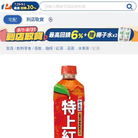
宅配
到店取貨
首頁
/ 飲料零食
/ 茶飲．咖啡
/ 紅茶．花茶．水果茶
/ 紅茶