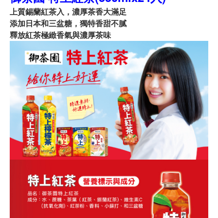
上質錫蘭紅茶入，濃厚茶香大滿足
添加日本和三盆糖，獨特香甜不膩
釋放紅茶極緻香氣與濃厚茶味