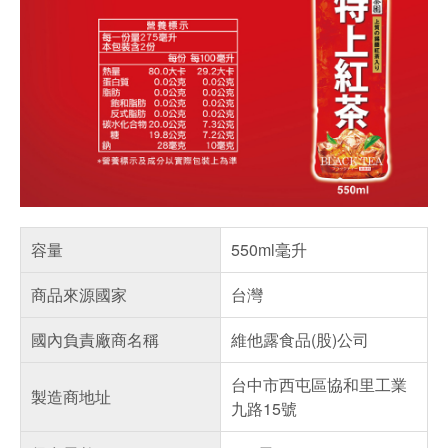
容量
550ml毫升
商品來源國家
台灣
國內負責廠商名稱
維他露食品(股)公司
台中市西屯區協和里工業
製造商地址
九路15號