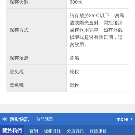
保存天數
300天
請存放於25℃以下，勿高
溫或陽光直射。開瓶後請
保存方式
盡速飲用完畢，如有外觀
損壞或超過有效日期，請
勿飲用。
保存溫層
常溫
應免稅
應稅
應免稅
應稅
偏遠地區配送
詐騙網頁！請小心！
得獎公告
活動快訊
more
熱門話題
銀行優惠
關於我們
官網
促銷目錄
分店資訊
保險服務
偏遠地區配送