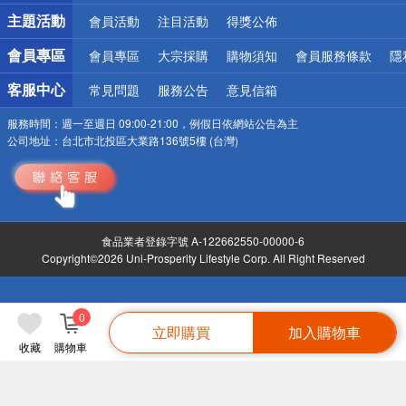
詐騙網頁！請小心！
主題活動
會員活動
注目活動
得獎公佈
會員專區
會員專區
大宗採購
購物須知
會員服務條款
隱
客服中心
常見問題
服務公告
意見信箱
服務時間：
週一至週日 09:00-21:00，例假日依網站公告為主
公司地址：
台北市北投區大業路136號5樓 (台灣)
食品業者登錄字號 A-122662550-00000-6
Copyright©2026 Uni-Prosperity Lifestyle Corp. All Right Reserved
0
立即購買
加入購物車
收藏
購物車