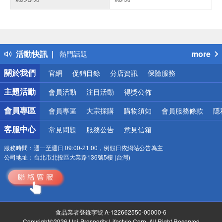
偏遠地區配送
詐騙網頁！請小心！
得獎公告
活動快訊
more
熱門話題
銀行優惠
關於我們
官網
促銷目錄
分店資訊
保險服務
偏遠地區配送
詐騙網頁！請小心！
主題活動
會員活動
注目活動
得獎公佈
會員專區
會員專區
大宗採購
購物須知
會員服務條款
隱
客服中心
常見問題
服務公告
意見信箱
服務時間：
週一至週日 09:00-21:00，例假日依網站公告為主
公司地址：
台北市北投區大業路136號5樓 (台灣)
食品業者登錄字號 A-122662550-00000-6
Copyright©2026 Uni-Prosperity Lifestyle Corp. All Right Reserved