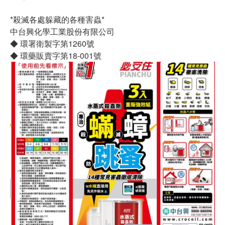
*殺滅各處躲藏的各種害蟲*
中台興化學工業股份有限公司
◆ 環署衛製字第1260號
◆ 環藥販賣字第18-001號