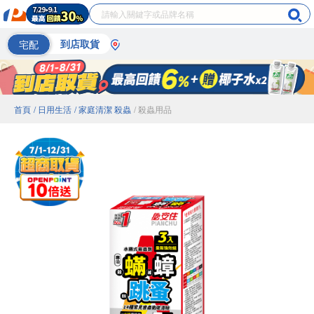
宅配
到店取貨
首頁
/ 日用生活
/ 家庭清潔 殺蟲
/ 殺蟲用品