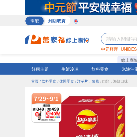
宅配
到店取貨
中元拜拜
UNIDES
米
巧克力
衛生紙
線上商
好康主題
生鮮冷凍
飲料零食
米油沖
首頁
/ 飲料零食
/ 休閒零食
/ 洋芋片．薯條
/ 肉類．海鮮口味