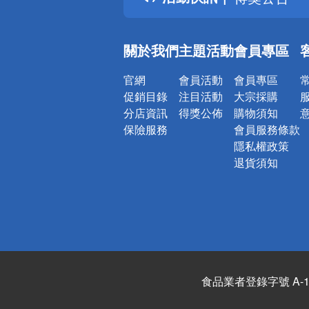
銀行優惠
偏遠地區配
關於我們
主題活動
會員專區
詐騙網頁！
官網
會員活動
會員專區
促銷目錄
注目活動
大宗採購
分店資訊
得獎公佈
購物須知
保險服務
會員服務條款
隱私權政策
退貨須知
食品業者登錄字號 A-122