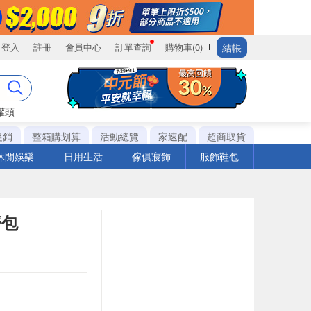
結帳
登入
註冊
會員中心
訂單查詢
購物車(0)
罐頭
促銷
整箱購划算
活動總覽
家速配
超商取貨
休閒娛樂
日用生活
傢俱寢飾
服飾鞋包
濟包