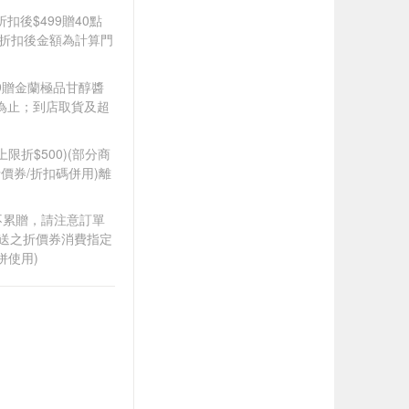
折扣後$499贈40點
皆以折扣後金額為計算門
349贈金蘭極品甘醇醬
完為止；到店取貨及超
筆上限折$500)(部分商
價券/折扣碼併用)離
筆不累贈，請注意訂單
贈送之折價券消費指定
併使用)