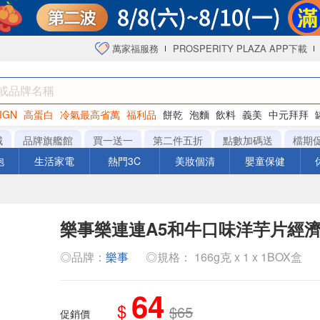
萬家福服務
PROSPERITY PLAZA APP下載
IGN
高蛋白
冷氣最高省萬
福利品
餅乾
泡麵
飲料
義美
中元拜拜
咖啡
城
品牌旗艦館
買一送一
第二件五折
點數加碼送
檔期
泡
生活家電
熱門3C
美妝個清
嬰童保健
樂事樂連連A5和牛口味洋芋片經
◎品牌：
樂事
◎規格： 166g克 x 1 x 1BOX盒
64
$
$65
促銷價