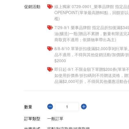
促銷活動
線上獨家 0729-0901_樂事品牌館 指定品
OPENPOINT(單筆最高贈80點，回饋
檻)
7/29-9/1 樂事品牌館 指定品折扣後滿$
油(釀造)一瓶(贈品不累贈，數量有限送
商取貨不適用；依購物車帶出為主)​
8/8-8/10 單筆折扣後滿$2,000享9折(單
品不適用，不得與其他促銷活動/加價購/折
$2000
即日起-9/1 不限金額下單贈$200券(單
如使用折價券/折扣碼則不符贈送資格，
品滿$2,000可折，不得與其他優惠活動合
數量
訂單類型
一般訂單
出貨方式
宅配/到店取貨/超商取貨