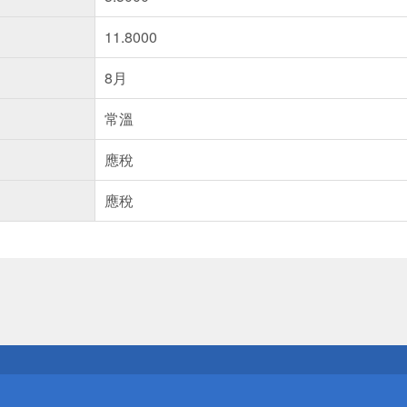
11.8000
8月
常溫
應稅
應稅
送
請小心！