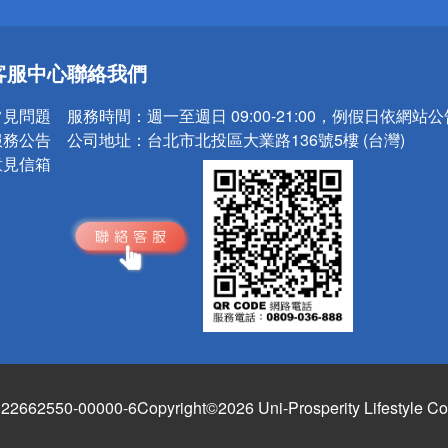
送
客服中心
聯絡我們
請小心！
常見問題
服務時間：
週一至週日 09:00-21:00，例假日依網站
服務公告
公司地址：
台北市北投區大業路136號5樓 (台灣)
意見信箱
662550-00000-6
Copyright©2026 Uni-Prosperity Lifestyle Co