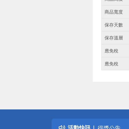
商品寬度
保存天數
保存溫層
應免稅
應免稅
偏遠地區配
詐騙網頁！
得獎公告
活動快訊
熱門話題