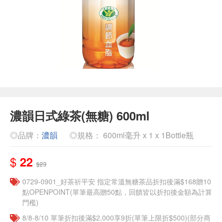
濃韻日式綠茶(無糖) 600ml
◎品牌：
濃韻
◎規格： 600ml毫升 x 1 x 1Bottle瓶
$
22
$23
​​0729-0901_好茶祈平安 指定常溫無糖茶品折扣後滿$168贈10
點OPENPOINT(單筆最高贈50點，回饋皆以折扣後金額為計算
門檻)
8/8-8/10 單筆折扣後滿$2,000享9折(單筆上限折$500)(部分商