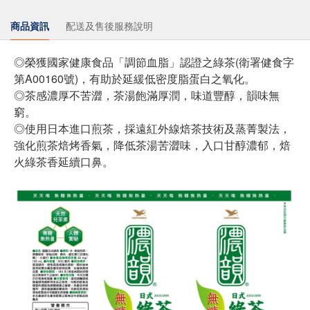
商品資訊
配送及售後服務說明
◎榮獲國家健康食品「調節血脂」認證之綠茶(衛署健食字
第A00160號)，有助於延緩低密度脂蛋白之氧化。
◎茶感濃厚不苦澀，茶湯飽滿厚潤，味道豐醇，韻味無
窮。
◎使用日本進口煎茶，採遠紅外線焙茶技術及蒸菁製法，
強化煎茶焙烤香氣，降低茶湯苦澀味，入口甘醇濃郁，焙
火綠茶香延續口鼻。