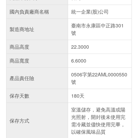
國內負責廠商名稱
統一企業(股)公司
臺南市永康區中正路301
製造商地址
號
商品高度
22.3000
商品寬度
6.6000
0506字第22AML0000550
產品責任險
號
保存天數
180天
室溫儲存，避免高溫或陽
光照射，開封後未使用完
保存方式
需冷藏並儘快使用完畢，
以確保風味品質