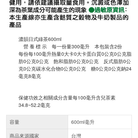
濃韻日式綠茶600ml
營 養 標 示 每一份量300毫升 本包裝含2份
每份每100毫升熱量0大卡0大卡蛋白質0公克0公克脂
肪0公克0公克 飽和脂肪0公克0公克 反式脂肪0公
克0公克碳水化合物0公克0公克 糖0公克0公克鈉24
毫克8毫克
保健功效之相關成分含量每100毫升含兒茶素
34.8~52.2毫克
容量
600ml毫升
商品來源國家
台灣