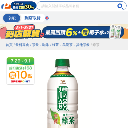
宅配
到店取貨
首頁
/ 飲料零食
/ 茶飲．咖啡
/ 綠茶．烏龍茶．其他茶飲
/ 綠茶