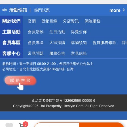
得獎公告
活動快訊
more
熱門話題
銀行優惠
關於我們
官網
促銷目錄
分店資訊
保險服務
偏遠地區配送
詐騙網頁！請小心！
主題活動
會員活動
注目活動
得獎公佈
會員專區
會員專區
大宗採購
購物須知
會員服務條款
隱
客服中心
常見問題
服務公告
意見信箱
服務時間：
週一至週日 09:00-21:00，例假日依網站公告為主
公司地址：
台北市北投區大業路136號5樓 (台灣)
食品業者登錄字號 A-122662550-00000-6
Copyright©2026 Uni-Prosperity Lifestyle Corp. All Right Reserved
0