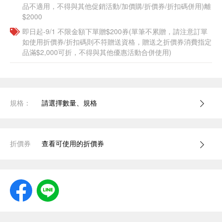
品不適用，不得與其他促銷活動/加價購/折價券/折扣碼併用)離
$2000
即日起-9/1 不限金額下單贈$200券(單筆不累贈，請注意訂單
如使用折價券/折扣碼則不符贈送資格，贈送之折價券消費指定
品滿$2,000可折，不得與其他優惠活動合併使用)
規格：
請選擇數量、規格
折價券
查看可使用的折價券