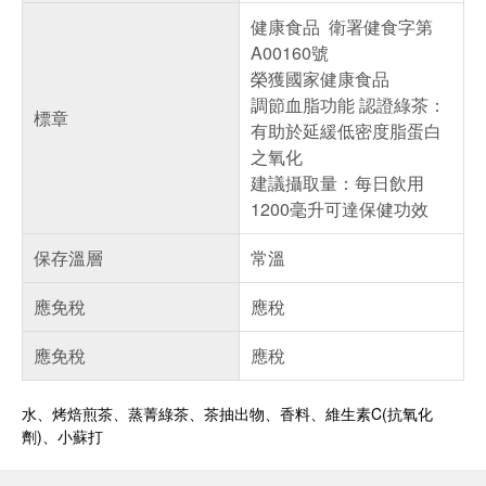
健康食品 衛署健食字第
A00160號
榮獲國家健康食品
調節血脂功能 認證綠茶：
標章
有助於延緩低密度脂蛋白
之氧化
建議攝取量：每日飲用
1200毫升可達保健功效
保存溫層
常溫
應免稅
應稅
應免稅
應稅
水、烤焙煎茶、蒸菁綠茶、茶抽出物、香料、維生素C(抗氧化
劑)、小蘇打
偏遠地區配送
詐騙網頁！請小心！