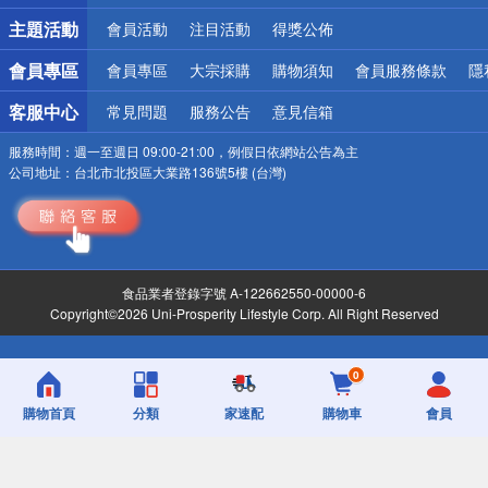
詐騙網頁！請小心！
主題活動
會員活動
注目活動
得獎公佈
會員專區
會員專區
大宗採購
購物須知
會員服務條款
隱
客服中心
常見問題
服務公告
意見信箱
服務時間：
週一至週日 09:00-21:00，例假日依網站公告為主
公司地址：
台北市北投區大業路136號5樓 (台灣)
食品業者登錄字號 A-122662550-00000-6
Copyright©2026 Uni-Prosperity Lifestyle Corp. All Right Reserved
0
購物首頁
分類
家速配
購物車
會員