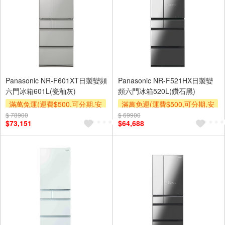
Panasonic NR-F601XT日製變頻
Panasonic NR-F521HX日製變
六門冰箱601L(瓷釉灰)
頻六門冰箱520L(鑽石黑)
滿萬免運(運費$500,可分期,安
滿萬免運(運費$500,可分期,安
裝跨區費另計,單品未滿1萬元
裝跨區費另計,單品未滿1萬元
$ 78900
$ 69900
$73,151
$64,688
及使用6期以上分期0利率,需付
及使用6期以上分期0利率,需付
基本安裝運費)
基本安裝運費)
下單贈
下單贈