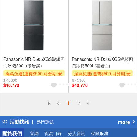
Panasonic NR-D505XGS變頻四
Panasonic NR-D505XGS變頻四
門冰箱500L(墨岩黑)
門冰箱500L(雲岩白)
滿萬免運(運費$500,可分期,安
滿萬免運(運費$500,可分期,安
裝跨區費另計,單品未滿1萬元
裝跨區費另計,單品未滿1萬元
$ 45300
$ 45300
$40,770
$40,770
及使用6期以上分期0利率,需付
及使用6期以上分期0利率,需付
基本安裝運費)
基本安裝運費)
下單贈
下單贈
偏遠地區配送
1
詐騙網頁！請小心！
得獎公告
活動快訊
more
熱門話題
銀行優惠
關於我們
官網
促銷目錄
分店資訊
保險服務
偏遠地區配送