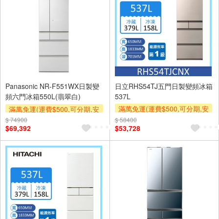
Panasonic NR-F551WX日製變
日立RHS54TJ五門日製變頻冰箱
頻六門冰箱550L(翡翠白)
537L
滿萬免運(運費$500,可分期,安
滿萬免運(運費$500,可分期,安
裝跨區費另計,單品未滿1萬元
裝跨區費另計,單品未滿1萬元
$ 74900
$ 58400
$69,392
$53,728
及使用6期以上分期0利率,需付
及使用6期以上分期0利率,需付
基本安裝運費)
基本安裝運費)
下單贈