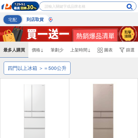
宅配
到店取貨
最多人購買
價格↓
筆劃少
上架時間↓
圖表
篩選
四門以上冰箱 ＞＝500公升