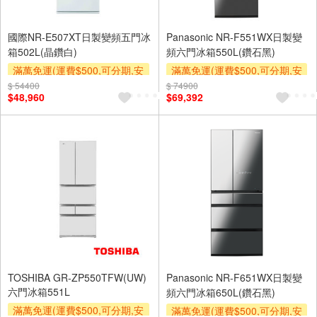
國際NR-E507XT日製變頻五門冰
Panasonic NR-F551WX日製變
箱502L(晶鑽白)
頻六門冰箱550L(鑽石黑)
滿萬免運(運費$500,可分期,安
滿萬免運(運費$500,可分期,安
裝跨區費另計,單品未滿1萬元
裝跨區費另計,單品未滿1萬元
$ 54400
$ 74900
$48,960
$69,392
及使用6期以上分期0利率,需付
及使用6期以上分期0利率,需付
基本安裝運費)
基本安裝運費)
下單贈
下單贈
TOSHIBA GR-ZP550TFW(UW)
Panasonic NR-F651WX日製變
六門冰箱551L
頻六門冰箱650L(鑽石黑)
滿萬免運(運費$500,可分期,安
滿萬免運(運費$500,可分期,安