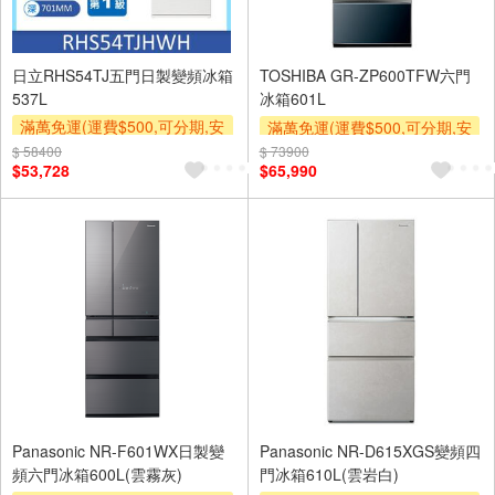
日立RHS54TJ五門日製變頻冰箱
TOSHIBA GR-ZP600TFW六門
537L
冰箱601L
滿萬免運(運費$500,可分期,安
滿萬免運(運費$500,可分期,安
裝跨區費另計,單品未滿1萬元
裝跨區費另計,單品未滿1萬元
$ 58400
$ 73900
$53,728
$65,990
及使用6期以上分期0利率,需付
及使用6期以上分期0利率,需付
基本安裝運費)
基本安裝運費)
Panasonic NR-F601WX日製變
Panasonic NR-D615XGS變頻四
頻六門冰箱600L(雲霧灰)
門冰箱610L(雲岩白)