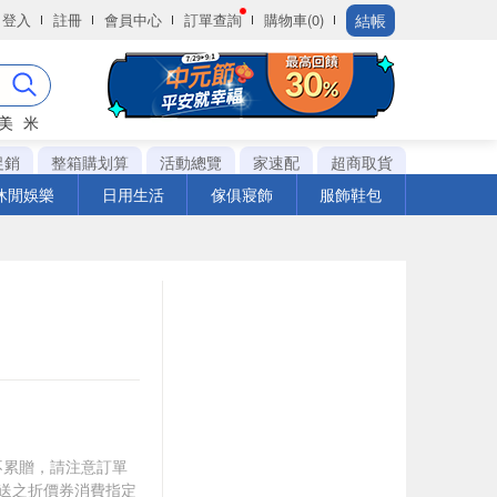
結帳
登入
註冊
會員中心
訂單查詢
購物車(0)
美
米
促銷
整箱購划算
活動總覽
家速配
超商取貨
休閒娛樂
日用生活
傢俱寢飾
服飾鞋包
筆不累贈，請注意訂單
贈送之折價券消費指定