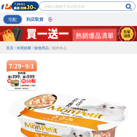
宅配
到店取貨
首頁
/ 休閒娛樂
/ 寵物用品
/ 貓咪食品