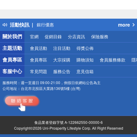
詐騙網頁！請小心！
得獎公告
熱門話題
活動快訊
more
銀行優惠
偏遠地區配送
關於我們
官網
促銷目錄
分店資訊
保險服務
詐騙網頁！請小心！
主題活動
會員活動
注目活動
得獎公佈
會員專區
會員專區
大宗採購
購物須知
會員服務條款
隱
客服中心
常見問題
服務公告
意見信箱
服務時間：
週一至週日 09:00-21:00，例假日依網站公告為主
公司地址：
台北市北投區大業路136號5樓 (台灣)
食品業者登錄字號 A-122662550-00000-6
Copyright©2026 Uni-Prosperity Lifestyle Corp. All Right Reserved