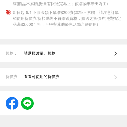
罐(贈品不累贈,數量有限送完為止；依購物車帶出為主)
即日起-9/1 不限金額下單贈$200券(單筆不累贈，請注意訂單
如使用折價券/折扣碼則不符贈送資格，贈送之折價券消費指定
品滿$2,000可折，不得與其他優惠活動合併使用)
規格：
請選擇數量、規格
折價券
查看可使用的折價券