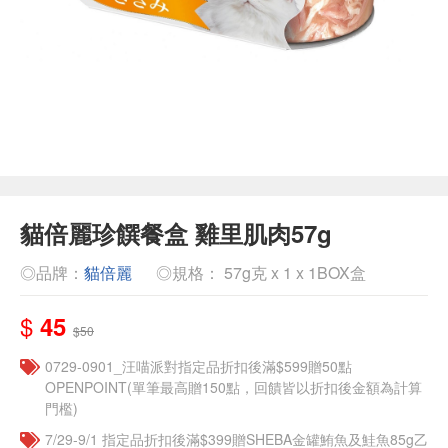
貓倍麗珍饌餐盒 雞里肌肉57g
◎品牌：
貓倍麗
◎規格： 57g克 x 1 x 1BOX盒
$
45
$50
0729-0901_汪喵派對指定品折扣後滿$599贈50點
OPENPOINT(單筆最高贈150點，回饋皆以折扣後金額為計算
門檻)
7/29-9/1 指定品折扣後滿$399贈SHEBA金罐鮪魚及鮭魚85g乙