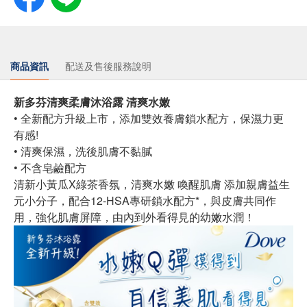
商品資訊
配送及售後服務說明
新多芬清爽柔膚沐浴露 清爽水嫩
• 全新配方升級上市，添加雙效養膚鎖水配方，保濕力更
有感!
• 清爽保濕，洗後肌膚不黏膩
• 不含皂鹼配方
清新小黃瓜X綠茶香氛，清爽水嫩 喚醒肌膚 添加親膚益生
元小分子，配合12-HSA專研鎖水配方*，與皮膚共同作
用，強化肌膚屏障，由內到外看得見的幼嫩水潤！