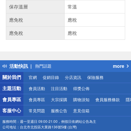
保存溫層
常溫
應免稅
應稅
應免稅
應稅
偏遠地區配送
詐騙網頁！請小心！
得獎公告
活動快訊
more
熱門話題
銀行優惠
關於我們
官網
促銷目錄
分店資訊
保險服務
偏遠地區配送
詐騙網頁！請小心！
主題活動
會員活動
注目活動
得獎公佈
會員專區
會員專區
大宗採購
購物須知
會員服務條款
隱
客服中心
常見問題
服務公告
意見信箱
服務時間：
週一至週日 09:00-21:00，例假日依網站公告為主
公司地址：
台北市北投區大業路136號5樓 (台灣)