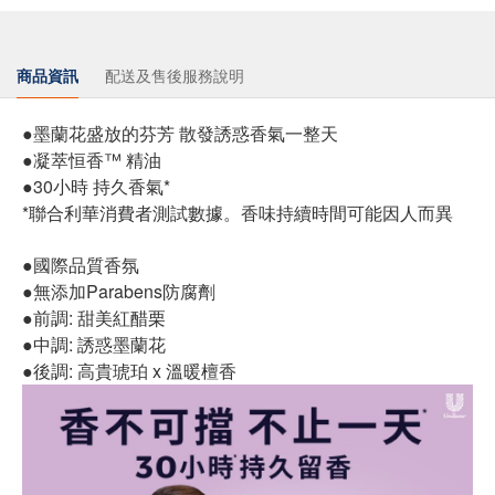
商品資訊
配送及售後服務說明
●墨蘭花盛放的芬芳 散發誘惑香氣一整天
●凝萃恒香™ 精油
●30小時 持久香氣*
*聯合利華消費者測試數據。香味持續時間可能因人而異
●國際品質香氛
●無添加Parabens防腐劑
●前調: 甜美紅醋栗
●中調: 誘惑墨蘭花
●後調: 高貴琥珀 x 溫暖檀香