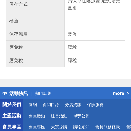
請保存在陰涼處,避免陽光
保存方式
直射
標章
保存溫層
常溫
應免稅
應稅
應免稅
應稅
偏遠地區配送
詐騙網頁！請小心！
得獎公告
活動快訊
more
熱門話題
銀行優惠
關於我們
官網
促銷目錄
分店資訊
保險服務
偏遠地區配送
詐騙網頁！請小心！
主題活動
會員活動
注目活動
得獎公佈
會員專區
會員專區
大宗採購
購物須知
會員服務條款
隱