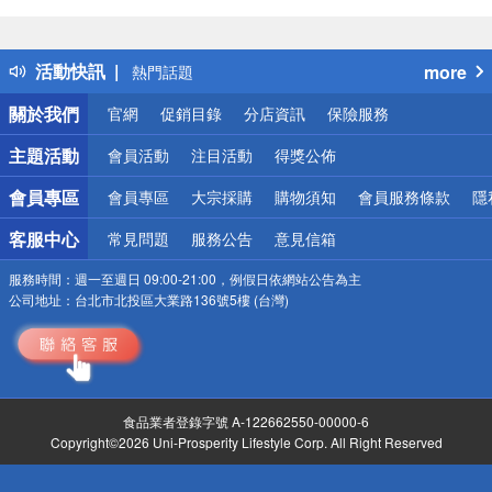
偏遠地區配送
詐騙網頁！請小心！
得獎公告
活動快訊
more
熱門話題
銀行優惠
關於我們
官網
促銷目錄
分店資訊
保險服務
偏遠地區配送
詐騙網頁！請小心！
主題活動
會員活動
注目活動
得獎公佈
會員專區
會員專區
大宗採購
購物須知
會員服務條款
隱
客服中心
常見問題
服務公告
意見信箱
服務時間：
週一至週日 09:00-21:00，例假日依網站公告為主
公司地址：
台北市北投區大業路136號5樓 (台灣)
食品業者登錄字號 A-122662550-00000-6
Copyright©2026 Uni-Prosperity Lifestyle Corp. All Right Reserved