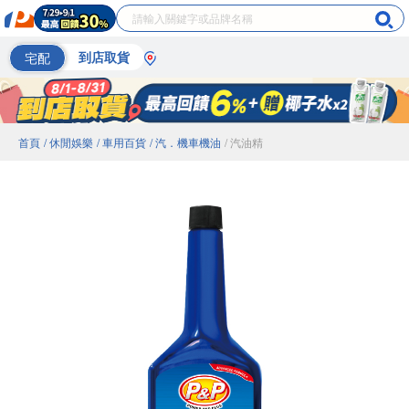
宅配
到店取貨
首頁
/ 休閒娛樂
/ 車用百貨
/ 汽．機車機油
/ 汽油精