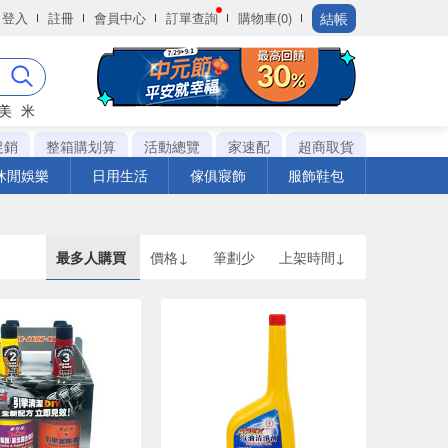
結帳
登入
註冊
會員中心
訂單查詢
購物車(0)
美
米
促銷
整箱購划算
活動總覽
家速配
超商取貨
休閒娛樂
日用生活
傢俱寢飾
服飾鞋包
最多人購買
價格↓
筆劃少
上架時間↓