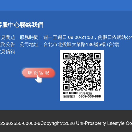
送
客服中心
聯絡我們
請小心！
常見問題
服務時間：
週一至週日 09:00-21:00，例假日依網站
服務公告
公司地址：
台北市北投區大業路136號5樓 (台灣)
意見信箱
662550-00000-6
Copyright©2026 Uni-Prosperity Lifestyle Co