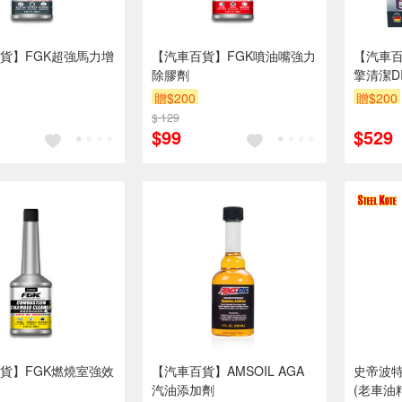
貨】FGK超強馬力增
【汽車百貨】FGK噴油嘴強力
【汽車
除膠劑
擎清潔D
贈$200
贈$200
$ 129
$99
$529
貨】FGK燃燒室強效
【汽車百貨】AMSOIL AGA
史帝波
汽油添加劑
(老車油