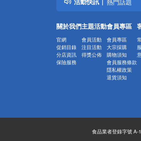
活動快訊
熱門話題
銀行優惠
偏遠地區配
關於我們
主題活動
會員專區
詐騙網頁！
官網
會員活動
會員專區
促銷目錄
注目活動
大宗採購
分店資訊
得獎公佈
購物須知
保險服務
會員服務條款
隱私權政策
退貨須知
食品業者登錄字號 A-122