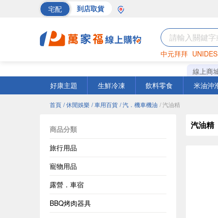
宅配
到店取貨
中元拜拜
UNIDES
巧克力
罐頭
海苔
線上商
好康主題
生鮮冷凍
飲料零食
米油沖
首頁
/ 休閒娛樂
/ 車用百貨
/ 汽．機車機油
/ 汽油精
汽油精
商品分類
旅行用品
寵物用品
露營．車宿
BBQ烤肉器具