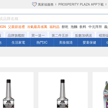
萬家福服務
PROSPERITY PLAZA APP下載
IGN
父親節送禮
冷氣最高省萬
福利品
餅乾
泡麵
飲料
中元拜拜
義
洋芋片
城
品牌旗艦館
買一送一
第二件五折
點數加碼送
檔期
泡
生活家電
熱門3C
美妝個清
嬰童保健