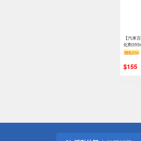
【汽車百
化劑355
贈$200
$155
偏遠地區配
詐騙網頁！
得獎公告