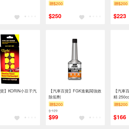
贈$200
贈$200
$250
$223
貨】KORIN小豆子汽
【汽車百貨】FGK進氣閥強效
【汽車百
除垢劑
精 250c
贈$200
贈$200
$ 129
$99
$166