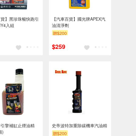
百貨】黑珍珠暢快跑引
【汽車百貨】國光牌APEX汽
IY4入組
油清淨劑
贈$200
$259
特引擎補缸止煙油精
史帝波特加重除碳機車汽油精
精)
贈$200