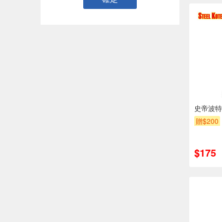
史帝波特
贈$200
$175