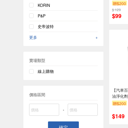
贈$200
KORIN
$ 129
$99
P&P
史帝波特
更多
+
賣場類型
線上購物
【汽車百
價格區間
油淨化劑
贈$200
-
$149
確定