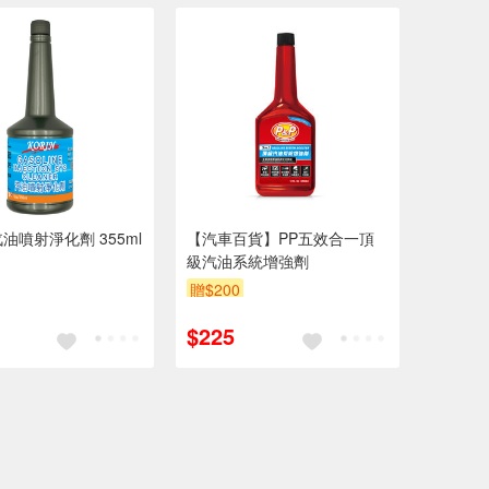
汽油噴射淨化劑 355ml
【汽車百貨】PP五效合一頂
級汽油系統增強劑
贈$200
$225