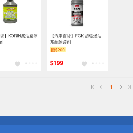
貨】KORIN柴油路淨
【汽車百貨】FGK 超強燃油
ml
系統除碳劑
贈$200
$199
1
送
請小心！