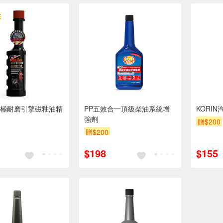
極耐磨引擎磁釉油精
PP五效合一頂級柴油系統增
KORIN
強劑
贈$200
贈$200
$198
$155