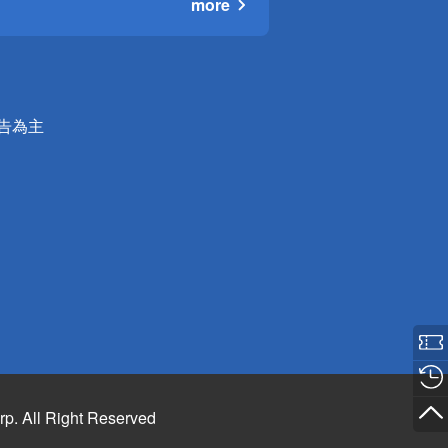
more
公告為主
rp. All Right Reserved