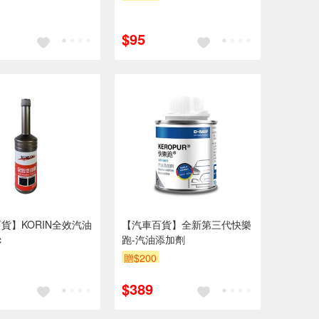
$95
貨】KORIN全效汽油
【汽車百貨】全新第三代快樂
c
跑-汽油添加劑
贈$200
$389