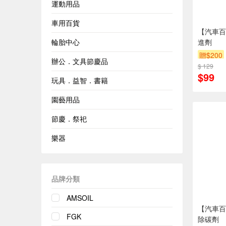
運動用品
車用百貨
【汽車百
輪胎中心
進劑
贈$200
辦公．文具節慶品
$ 129
$99
玩具．益智．書籍
園藝用品
節慶．祭祀
樂器
品牌分類
AMSOIL
【汽車百
FGK
除碳劑