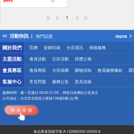
$445
偏遠地區配送
1
詐騙網頁！請小心！
得獎公告
活動快訊
more
熱門話題
銀行優惠
關於我們
官網
促銷目錄
分店資訊
保險服務
偏遠地區配送
詐騙網頁！請小心！
主題活動
會員活動
注目活動
得獎公佈
會員專區
會員專區
大宗採購
購物須知
會員服務條款
隱
客服中心
常見問題
服務公告
意見信箱
服務時間：
週一至週日 09:00-21:00，例假日依網站公告為主
公司地址：
台北市北投區大業路136號5樓 (台灣)
食品業者登錄字號 A-122662550-00000-6