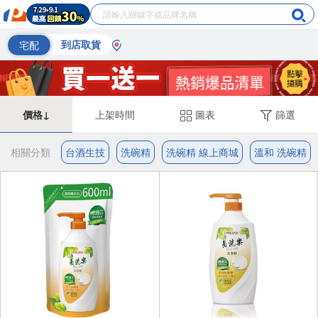
宅配
到店取貨
價格↓
上架時間
圖表
篩選
相關分類
台酒生技
洗碗精
洗碗精 線上商城
溫和 洗碗精