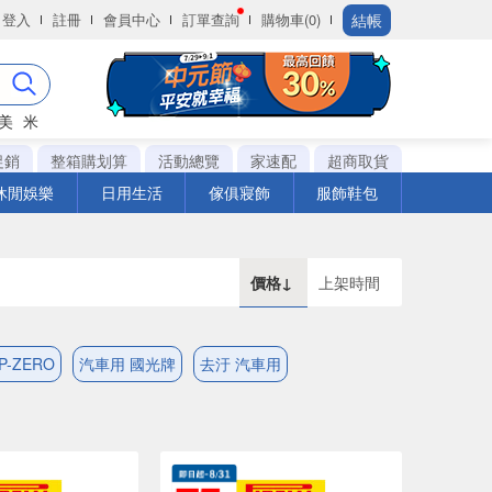
結帳
登入
註冊
會員中心
訂單查詢
購物車(0)
美
米
促銷
整箱購划算
活動總覽
家速配
超商取貨
休閒娛樂
日用生活
傢俱寢飾
服飾鞋包
價格↓
上架時間
P-ZERO
汽車用 國光牌
去汙 汽車用