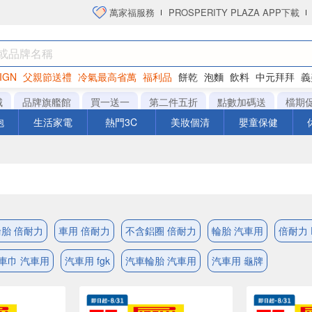
萬家福服務
PROSPERITY PLAZA APP下載
IGN
父親節送禮
冷氣最高省萬
福利品
餅乾
泡麵
飲料
中元拜拜
義
衛生紙
城
品牌旗艦館
買一送一
第二件五折
點數加碼送
檔期
泡
生活家電
熱門3C
美妝個清
嬰童保健
胎 倍耐力
車用 倍耐力
不含鋁圈 倍耐力
輪胎 汽車用
倍耐力 
車巾 汽車用
汽車用 fgk
汽車輪胎 汽車用
汽車用 龜牌