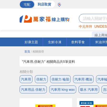
宅配
到店取貨
中元拜拜
UNIDES
海苔
巧克力
罐頭
線上商
好康主題
生鮮冷凍
飲料零食
米油沖
首頁
/ 相關搜尋
"汽車用,倍耐力" 相關商品共
5
筆資料
相關分類
汽車用
倍耐力
倍耐力 輪胎
汽車用 機油
汽車輪
汽車用品 倍耐力
汽車用 king wax
吸水 汽車用
洗