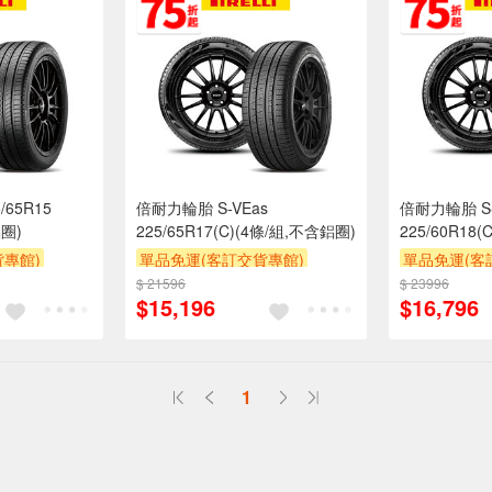
/65R15
倍耐力輪胎 S-VEas
倍耐力輪胎 S-
鋁圈)
225/65R17(C)(4條/組,不含鋁圈)
225/60R18
專館)
單品免運(客訂交貨專館)
單品免運(客
$ 21596
$ 23996
$15,196
$16,796
1
送
請小心！