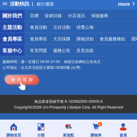
活動快訊
more
銀行優惠
偏遠地區配送
關於我們
官網
促銷目錄
分店資訊
保險服務
詐騙網頁！請小心！
主題活動
會員活動
注目活動
得獎公佈
會員專區
會員專區
大宗採購
購物須知
會員服務條款
隱
客服中心
常見問題
服務公告
意見信箱
服務時間：
週一至週日 09:00-21:00，例假日依網站公告為主
公司地址：
台北市北投區大業路136號5樓 (台灣)
食品業者登錄字號 A-122662550-00000-6
Copyright©2026 Uni-Prosperity Lifestyle Corp. All Right Reserved
0
購物首頁
分類
家速配
購物車
會員