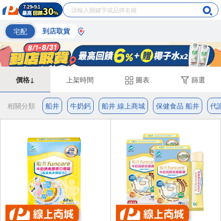
宅配
到店取貨
價格↓
上架時間
圖表
篩選
相關分類
船井
牛奶鈣
船井 線上商城
保健食品 船井
代