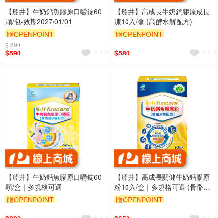
【船井】牛奶鈣魚膠原口嚼錠60
【船井】高成長牛奶鈣膠原成長
顆/包-效期2027/01/01
凍10入/盒 (高酵水解配方)
贈OPENPOINT
贈OPENPOINT
$ 890
$590
$580
【船井】牛奶鈣魚膠原口嚼錠60
【船井】高成長關健牛奶鈣膠原
顆/盒｜多規格可選
粉10入/盒｜多規格可選 (骨骼保
健X成長補給)
贈OPENPOINT
贈OPENPOINT