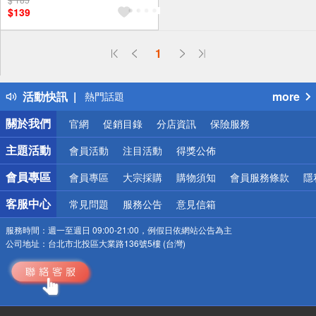
$139
偏遠地區配送
1
詐騙網頁！請小心！
得獎公告
活動快訊
more
熱門話題
銀行優惠
關於我們
官網
促銷目錄
分店資訊
保險服務
偏遠地區配送
詐騙網頁！請小心！
主題活動
會員活動
注目活動
得獎公佈
會員專區
會員專區
大宗採購
購物須知
會員服務條款
隱
客服中心
常見問題
服務公告
意見信箱
服務時間：
週一至週日 09:00-21:00，例假日依網站公告為主
公司地址：
台北市北投區大業路136號5樓 (台灣)