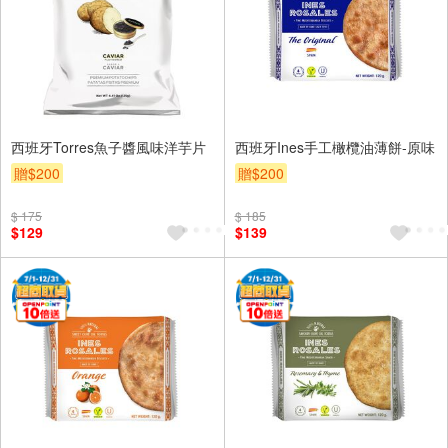
西班牙Torres魚子醬風味洋芋片
西班牙Ines手工橄欖油薄餅-原味
贈$200
贈$200
$ 175
$ 185
$129
$139