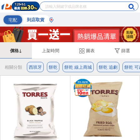
宅配
到店取貨
價格↓
上架時間
圖表
篩選
相關分類
西班牙
餅乾
餅乾 線上商城
餅乾 追劇
餅乾 可