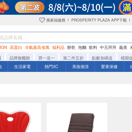
萬家福服務
PROSPERITY PLAZA APP下載
IGN
高蛋白
冷氣最高省萬
福利品
餅乾
泡麵
飲料
中元拜拜
義美
洋芋片
城
品牌旗艦館
買一送一
第二件五折
點數加碼送
檔期
泡
生活家電
熱門3C
美妝個清
嬰童保健