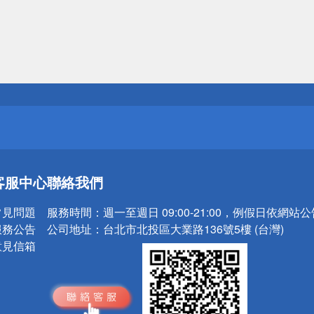
送
請小心！
送
客服中心
聯絡我們
請小心！
常見問題
服務時間：
週一至週日 09:00-21:00，例假日依網站
服務公告
公司地址：
台北市北投區大業路136號5樓 (台灣)
意見信箱