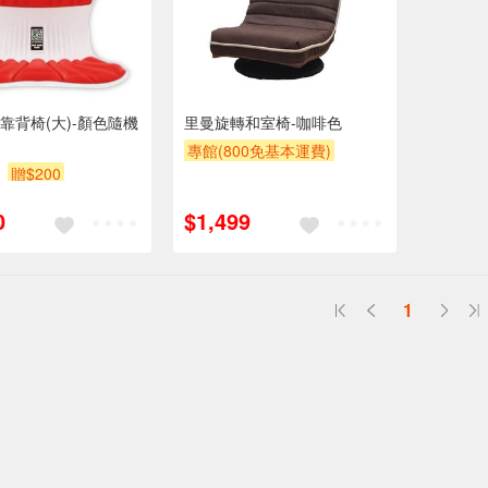
靠背椅(大)-顏色隨機
里曼旋轉和室椅-咖啡色
專館(800免基本運費)
贈$200
滿額9折
贈$200
0
$1,499
1