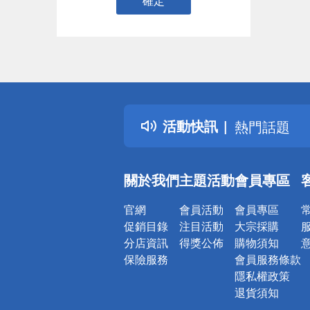
確定
偏遠地區配
詐騙網頁！
得獎公告
活動快訊
熱門話題
銀行優惠
偏遠地區配
關於我們
主題活動
會員專區
詐騙網頁！
官網
會員活動
會員專區
促銷目錄
注目活動
大宗採購
分店資訊
得獎公佈
購物須知
保險服務
會員服務條款
隱私權政策
退貨須知