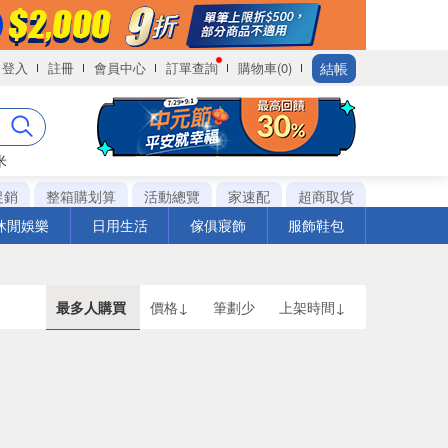
結帳
登入
註冊
會員中心
訂單查詢
購物車(0)
米
促銷
整箱購划算
活動總覽
家速配
超商取貨
休閒娛樂
日用生活
傢俱寢飾
服飾鞋包
最多人購買
價格↓
筆劃少
上架時間↓