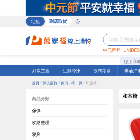
宅配
到店取貨
中元拜拜
UNIDES
巧克力
罐頭
海苔
線上商
好康主題
生鮮冷凍
飲料零食
米油沖
首頁
/ 傢俱寢飾
/ 傢俱
/ 椅．凳
/ 和室椅
和室椅
商品分類
傢俱
收納整理
寢具