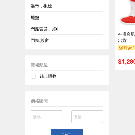
靠墊．抱枕
地墊
門簾窗簾．桌巾
神膚奇肌
門窗.紗窗
出貨
滿額9折
$1,28
賣場類型
線上購物
價格區間
-