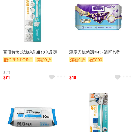
百研替換式隙縫刷組10入刷頭
驅塵氏抗菌濕拖巾-清新皂香
贈OPENPOINT
滿額9折
滿額9折
贈$200
贈$200
$ 79
$71
$49