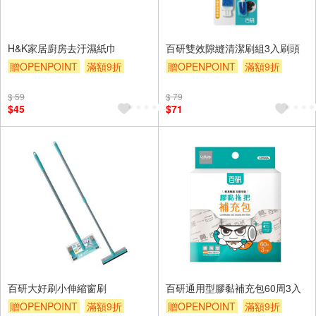
H&K家居廚房去汙濕紙巾
百研雙效隙縫清潔刷組3入刷頭
贈OPENPOINT
滿額9折
贈OPENPOINT
滿額9折
贈$200
贈$200
$ 59
$ 79
$45
$71
百研大好刷小伸縮窗刷
百研通用型膠黏補充包60周3入
贈OPENPOINT
滿額9折
贈OPENPOINT
滿額9折