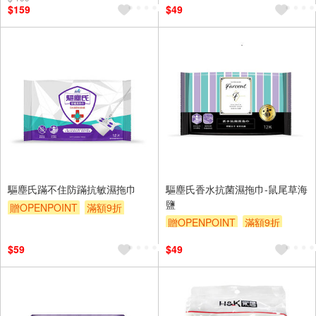
$159
$49
驅塵氏蹣不住防蹣抗敏濕拖巾
驅塵氏香水抗菌濕拖巾-鼠尾草海
鹽
贈OPENPOINT
滿額9折
贈OPENPOINT
滿額9折
贈$200
贈$200
$59
$49