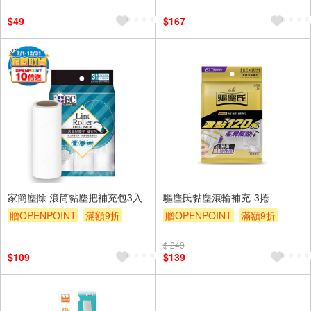
贈$200
$49
$167
家簡塵除 滾筒黏塵把補充包3入
驅塵氏黏塵滾輪補充-3捲
贈OPENPOINT
滿額9折
贈OPENPOINT
滿額9折
贈$200
贈$200
$ 249
$109
$139