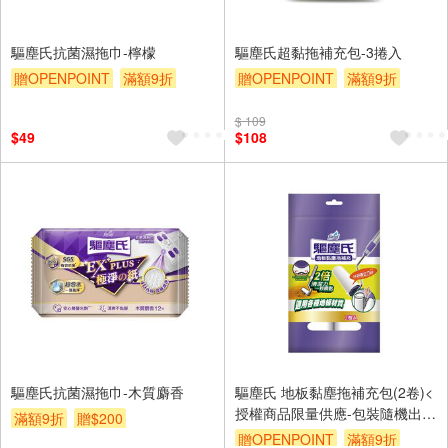
驅塵氏抗菌濕拖巾-檸檬
驅塵氏超黏拖補充包-3捲入
贈OPENPOINT
滿額9折
贈OPENPOINT
滿額9折
贈$200
贈$200
$ 109
$49
$108
驅塵氏抗菌濕拖巾-木質麝香
驅塵氏 地板黏塵拖補充包(2卷)<
授權商品限量供應-包裝隨機出貨
滿額9折
贈$200
>
贈OPENPOINT
滿額9折