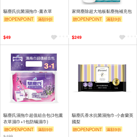
驅塵氏抗菌濕拖巾-薰衣草
家簡塵除超大地板黏塵拖補充包
贈OPENPOINT
滿額9折
贈OPENPOINT
滿額9折
贈$200
贈$200
$49
$249
驅塵氏濕拖巾超值組合包(3包薰
驅塵氏香水抗菌濕拖巾-小倉蘭英
衣草濕巾+1包防蟎濕巾)
國梨
贈OPENPOINT
滿額9折
贈OPENPOINT
滿額9折
$ 199
贈$200
贈$200