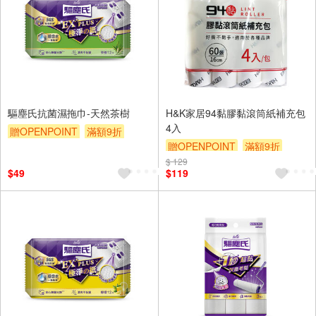
驅塵氏抗菌濕拖巾-天然茶樹
H&K家居94黏膠黏滾筒紙補充包
4入
贈OPENPOINT
滿額9折
贈OPENPOINT
滿額9折
贈$200
$ 129
贈$200
$49
$119