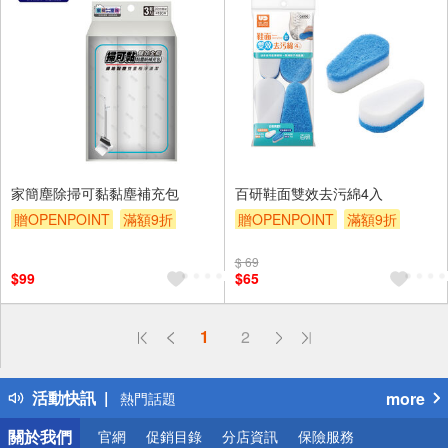
家簡塵除掃可黏黏塵補充包
百研鞋面雙效去污綿4入
贈OPENPOINT
滿額9折
贈OPENPOINT
滿額9折
贈$200
贈$200
$ 69
$99
$65
偏遠地區配送
1
2
詐騙網頁！請小心！
得獎公告
活動快訊
more
熱門話題
銀行優惠
關於我們
官網
促銷目錄
分店資訊
保險服務
偏遠地區配送