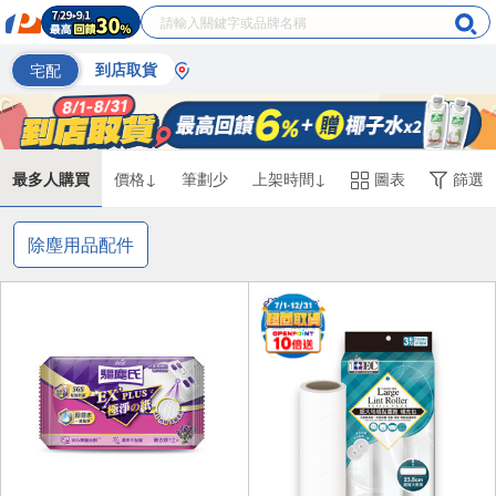
宅配
到店取貨
最多人購買
價格↓
筆劃少
上架時間↓
圖表
篩選
除塵用品配件