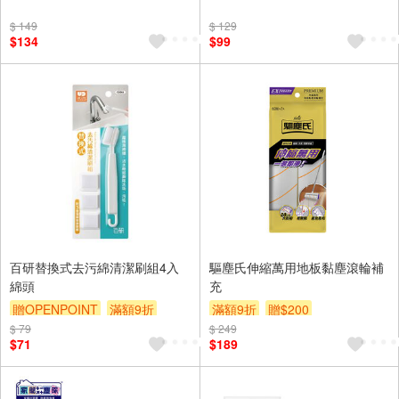
贈$200
贈$200
$ 149
$ 129
$134
$99
百研替換式去污綿清潔刷組4入
驅塵氏伸縮萬用地板黏塵滾輪補
綿頭
充
贈OPENPOINT
滿額9折
滿額9折
贈$200
$ 79
贈$200
$ 249
$71
$189