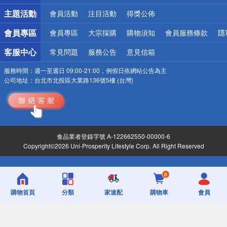
詐騙網頁！請小心！
主題活動
會員活動
注目活動
得獎公佈
會員專區
會員專區
大宗採購
購物須知
會員服務條款
隱
客服中心
常見問題
服務公告
意見信箱
服務時間：
週一至週日 09:00-21:00，例假日依網站公告為主
公司地址：
台北市北投區大業路136號5樓 (台灣)
食品業者登錄字號 A-122662550-00000-6
Copyright©2026 Uni-Prosperity Lifestyle Corp. All Right Reserved
0
購物首頁
分類
家速配
購物車
會員