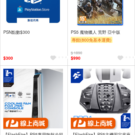
PSN點數$300
PS5 魔物獵人 荒野 亞中版
專館(800免基本運費)
滿額贈券
$ 1890
$300
$990
【FlashFire】PS5專用散熱冷卻
【FlashFire】PS5主機固定底座