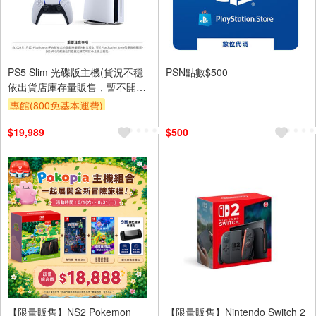
PS5 Slim 光碟版主機(貨況不穩
PSN點數$500
依出貨店庫存量販售，暫不開放
預購)
專館(800免基本運費)
滿額贈券
$19,989
$500
【限量販售】NS2 Pokemon
【限量販售】Nintendo Switch 2