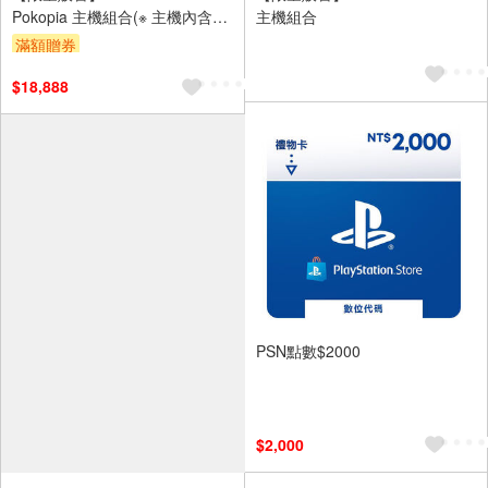
Pokopia 主機組合(※ 主機內含
主機組合
Pokopia 亞中版 遊戲，非實體卡
滿額贈券
匣，需連接網路後將自動下載)
$18,888
PSN點數$2000
$2,000