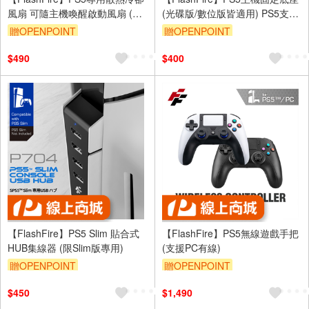
風扇 可隨主機喚醒啟動風扇 (不
(光碟版/數位版皆適用) PS5支架
支援Slim及PRO主機)
（不支援Slim及PRO主機）
贈OPENPOINT
贈OPENPOINT
$490
$400
【FlashFire】PS5 Slim 貼合式
【FlashFire】PS5無線遊戲手把
HUB集線器 (限Slim版專用)
(支援PC有線)
贈OPENPOINT
贈OPENPOINT
$450
$1,490