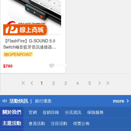
【FlashFire】G-SOUND 5.0
Switch極音藍牙音訊連接器
PC.PS4.PS5也可支援
贈OPENPOINT
$790
偏遠地區配送
詐騙網頁！請小心！
1
2
3
4
5
得獎公告
熱門話題
活動快訊
more
銀行優惠
偏遠地區配送
關於我們
官網
促銷目錄
分店資訊
保險服務
詐騙網頁！請小心！
主題活動
會員活動
注目活動
得獎公佈