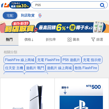
宅配
到店取貨
熱門
價格↓
折扣率
圖表
篩選
相關分類
FlashFire 線上商城
充電 FlashFire
PS5 遊戲片
充電 指示燈
任天堂 主機
遊戲片 戰鬥
遊戲片 線上商城
散熱 FlashFire
Switch 遊戲
Switch 2 遊戲