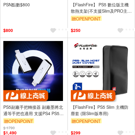
PSN點數$800
【FlashFire】 PS5 數位版主機
散熱支架(不支援Slim及PRO主
機)
贈OPENPOINT
$800
$250
PS5副廠手把轉接器 副廠墨將北
【FlashFire】PS5 Slim 主機防
通等手把也適用 支援PS4 PS5
塵套 (限Slim版專用)
Xbox Switch2
贈OPENPOINT
贈OPENPOINT
$ 1790
$1,490
$299