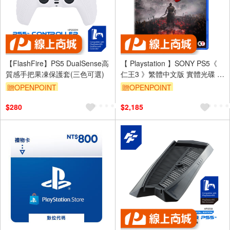
【FlashFire】PS5 DualSense高
【 Playstation 】SONY PS5《
質感手把果凍保護套(三色可選)
仁王3 》繁體中文版 實體光碟 遊
戲片 代理商 公司貨
贈OPENPOINT
贈OPENPOINT
$280
$2,185