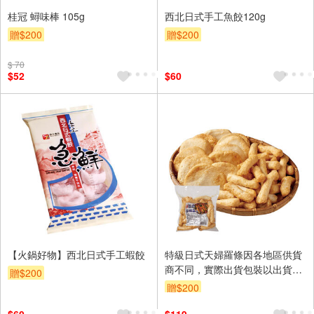
桂冠 蟳味棒 105g
西北日式手工魚餃120g
贈$200
贈$200
$ 70
$52
$60
【火鍋好物】西北日式手工蝦餃
特級日式天婦羅條因各地區供貨
商不同，實際出貨包裝以出貨店
贈$200
庫存為準。
贈$200