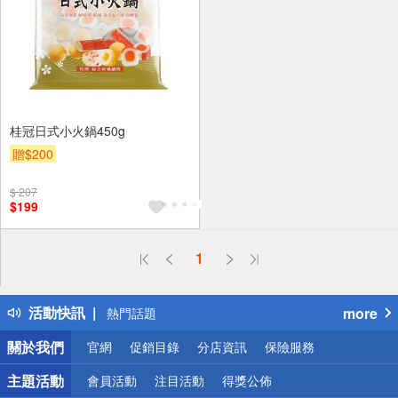
桂冠日式小火鍋450g
贈$200
$ 207
$199
偏遠地區配送
1
詐騙網頁！請小心！
得獎公告
活動快訊
more
熱門話題
銀行優惠
關於我們
官網
促銷目錄
分店資訊
保險服務
偏遠地區配送
詐騙網頁！請小心！
主題活動
會員活動
注目活動
得獎公佈