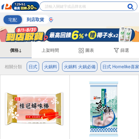
宅配
到店取貨
價格↓
上架時間
圖表
篩選
相關分類
日式
火鍋料
火鍋料 火鍋必備
日式 Homelike喜