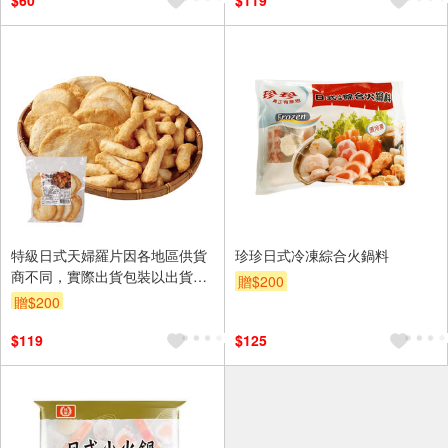
$60
$119
特級日式天婦羅片因各地區供貨
珍珍日式冷凍綜合火鍋料
商不同，實際出貨包裝以出貨店
贈$200
庫存為準。
贈$200
$119
$125