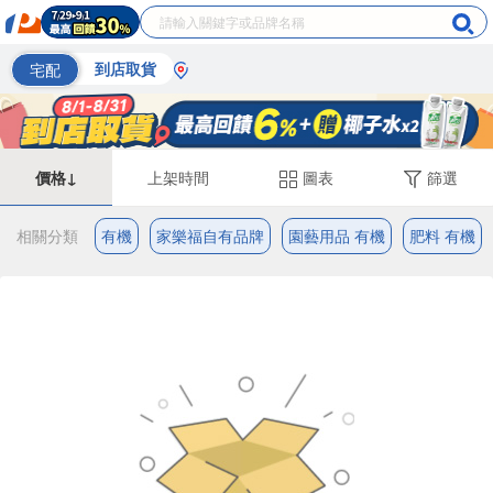
宅配
到店取貨
價格↓
上架時間
圖表
篩選
相關分類
有機
家樂福自有品牌
園藝用品 有機
肥料 有機