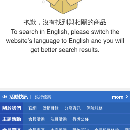
抱歉，沒有找到與相關的商品
To search in English, please switch the
website’s language to English and you will
get better search results.
偏遠地區配送
詐騙網頁！請小心！
得獎公告
熱門話題
活動快訊
more
銀行優惠
偏遠地區配送
關於我們
官網
促銷目錄
分店資訊
保險服務
詐騙網頁！請小心！
主題活動
會員活動
注目活動
得獎公佈
會員專區
會員專區
大宗採購
購物須知
會員服務條款
隱