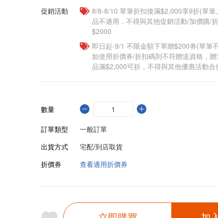
促銷活動
8/8-8/10 單筆折扣後滿$2,000享9折(單
品不適用，不得與其他促銷活動/加價購/折
$2000
即日起-9/1 不限金額下單贈$200券(單
如使用折價券/折扣碼則不符贈送資格，
品滿$2,000可折，不得與其他優惠活動合
數量
訂單類型
一般訂單
出貨方式
宅配/到店取貨
折價券
查看適用折價券
立即購買
加