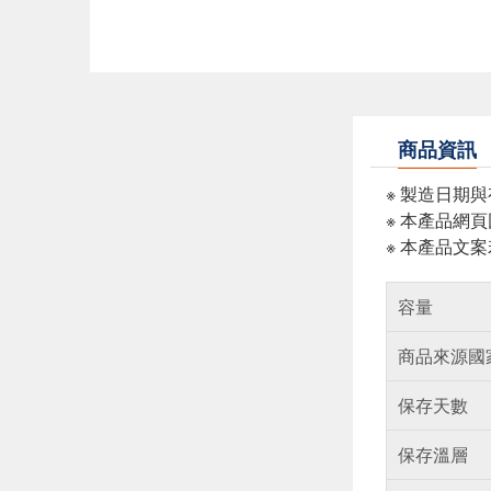
商品資訊
※ 製造日期
※ 本產品網
※ 本產品文
容量
商品來源國
保存天數
保存溫層