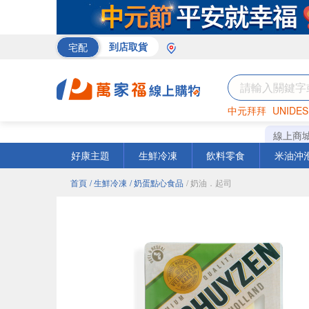
宅配
到店取貨
中元拜拜
UNIDES
巧克力
罐頭
咖啡
線上商
好康主題
生鮮冷凍
飲料零食
米油沖
首頁
/ 生鮮冷凍
/ 奶蛋點心食品
/ 奶油．起司