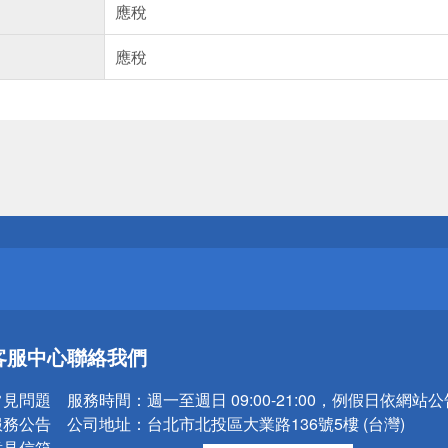
應稅
應稅
送
請小心！
送
客服中心
聯絡我們
請小心！
常見問題
服務時間：
週一至週日 09:00-21:00，例假日依網站
服務公告
公司地址：
台北市北投區大業路136號5樓 (台灣)
意見信箱