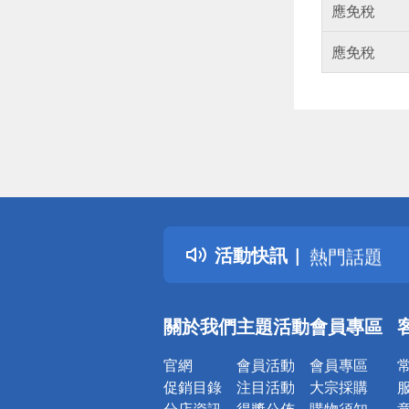
應免稅
應免稅
偏遠地區配
詐騙網頁！
得獎公告
活動快訊
熱門話題
銀行優惠
偏遠地區配
關於我們
主題活動
會員專區
詐騙網頁！
官網
會員活動
會員專區
促銷目錄
注目活動
大宗採購
分店資訊
得獎公佈
購物須知