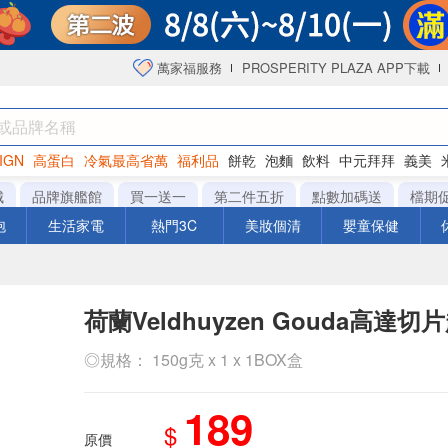
萬家福服務
PROSPERITY PLAZA APP下載
IGN
高蛋白
冷氣最高省萬
福利品
餅乾
泡麵
飲料
中元拜拜
義美
海苔
城
品牌旗艦館
買一送一
第二件五折
點數加碼送
檔期
泡
生活家電
熱門3C
美妝個清
嬰童保健
荷蘭Veldhuyzen Gouda高達切
◎規格： 150g克 x 1 x 1BOX盒
189
$
原價