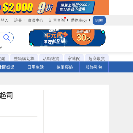
結帳
登入
註冊
會員中心
訂單查詢
購物車(0)
米
促銷
整箱購划算
活動總覽
家速配
超商取貨
休閒娛樂
日用生活
傢俱寢飾
服飾鞋包
片起司