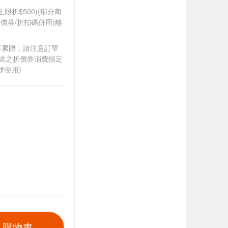
筆上限折$500)(部分商
價券/折扣碼併用)離
筆不累贈，請注意訂單
贈送之折價券消費指定
併使用)
入購物車