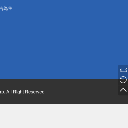
公告為主
rp. All Right Reserved