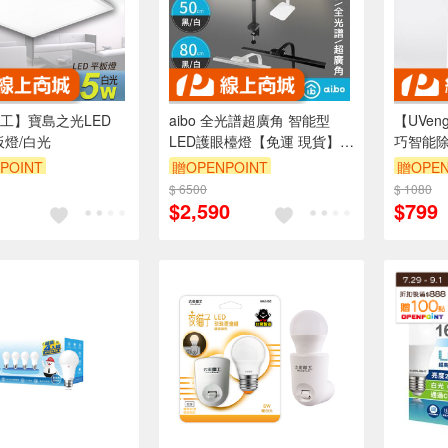
工】寶島之光LED
aibo 全光譜超廣角 智能型
【UVen
板燈/白光
LED護眼檯燈【免運 現貨】無
巧智能
藍光危害 兒童檯燈 成長書桌
POINT
贈OPENPOINT
贈OPEN
燈 閱讀燈 夾式檯燈 LED檯燈
$ 6500
$ 1080
$2,590
$799