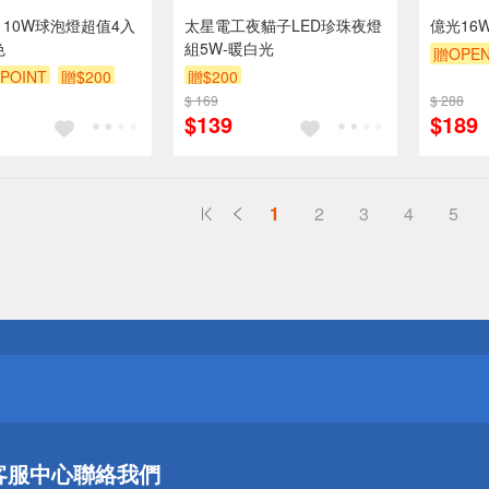
D 10W球泡燈超值4入
太星電工夜貓子LED珍珠夜燈
億光16
色
組5W-暖白光
贈OPEN
POINT
贈$200
贈$200
$ 169
$ 288
$139
$189
1
2
3
4
5
送
請小心！
送
客服中心
聯絡我們
請小心！