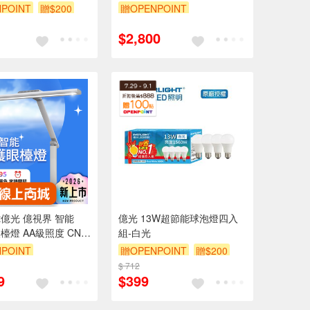
3136 自然光 可更換燈管式 /
POINT
贈$200
贈OPENPOINT
3136 檯燈
$2,800
ght億光 億視界 智能
億光 13W超節能球泡燈四入
檯燈 AA級照度 CNS
組-白光
遙控器)
POINT
贈OPENPOINT
贈$200
99享9折
$ 712
9
$399