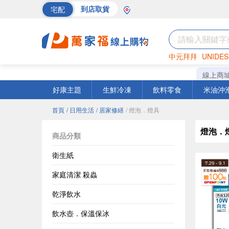
宅配
到店取貨
中元拜拜
UNIDES
巧克力
罐頭
海苔
線上商
好康主題
生鮮冷凍
飲料零食
米油沖
首頁
/ 日用生活
/ 居家修繕
/ 燈泡．燈具
燈泡．
商品分類
衛生紙
家庭清潔 殺蟲
乾淨飲水
飲水壺．保溫保冰