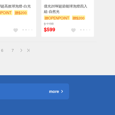
W超高效球泡燈-白光
億光20W超節能球泡燈四入
組-自然光
POINT
贈$200
贈OPENPOINT
贈$200
$ 1198
$599
6
7
more