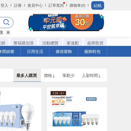
結帳
登入
註冊
會員中心
訂單查詢
購物車(0)
美
米
促銷
整箱購划算
活動總覽
家速配
超商取貨
休閒娛樂
日用生活
傢俱寢飾
服飾鞋包
最多人購買
價格↓
筆劃少
上架時間↓