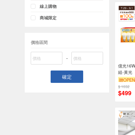
線上購物
商城限定
價格區間
-
億光16
組-黃光
確定
贈OPEN
$ 1032
$499