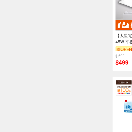
【太星電
45W 平
贈OPEN
$ 699
$499