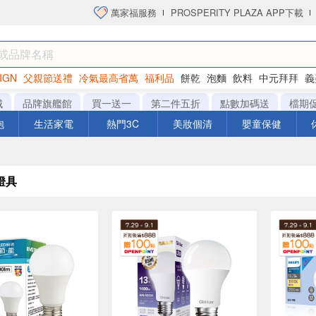
萬家福服務
PROSPERITY PLAZA APP下載
IGN
父親節送禮
冷氣最高省萬
福利品
餅乾
泡麵
飲料
中元拜拜
義
洋芋片
城
品牌旗艦館
買一送一
第二件五折
點數加碼送
檔期
泡
生活家電
熱門3C
美妝個清
嬰童保健
燈具