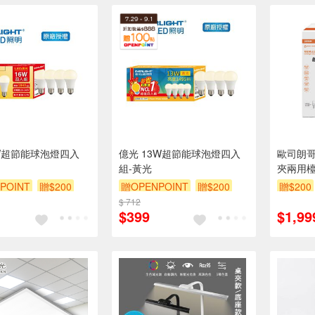
W超節能球泡燈四入
億光 13W超節能球泡燈四入
歐司朗哥
組-黃光
夾兩用
POINT
贈$200
贈OPENPOINT
贈$200
贈$200
$ 712
$399
$1,99