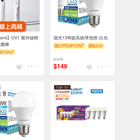
gers】UV1 紫外線輕
億光13W超高效球泡燈-白光
除菌棒
贈OPENPOINT
贈$200
POINT
$ 218
$149