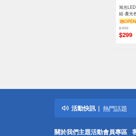
旭光LE
組-晝光
贈OPEN
$ 659
$299
偏遠地區配
詐騙網頁！
得獎公告
活動快訊
熱門話題
銀行優惠
偏遠地區配
關於我們
主題活動
會員專區
詐騙網頁！