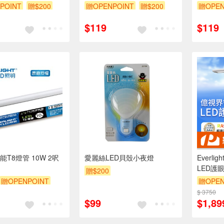
POINT
贈$200
贈OPENPOINT
贈$200
贈OPEN
$119
$119
T8燈管 10W 2呎
愛麗絲LED貝殼小夜燈
Everli
LED護眼
贈$200
認證(附
贈OPENPOINT
贈OPEN
$ 3750
訂單滿9
$99
$1,89