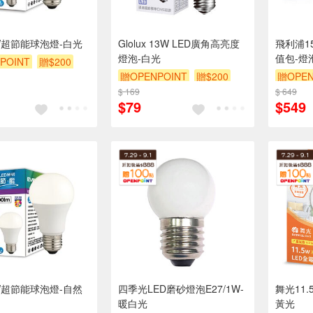
W超節能球泡燈-白光
Glolux 13W LED廣角高亮度
飛利浦15
燈泡-白光
值包-燈
POINT
贈$200
贈OPENPOINT
贈$200
贈OPEN
$ 169
$ 649
$79
$549
W超節能球泡燈-自然
四季光LED磨砂燈泡E27/1W-
舞光11.
暖白光
黃光