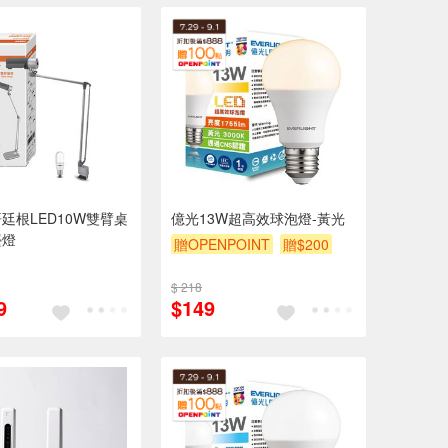
廷根LED10W雙臂桌
億光13W超高效球泡燈-黃光
檯燈
贈OPENPOINT
贈$200
$ 218
9
$149