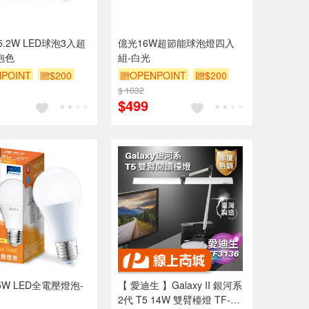
.2W LED球泡3入超
億光16W超節能球泡燈四入
泡色
組-白光
POINT
贈$200
贈OPENPOINT
贈$200
$ 1032
$499
5W LED全電壓燈泡-
【 愛迪生 】Galaxy II 銀河系
2代 T5 14W 雙臂檯燈 TF-