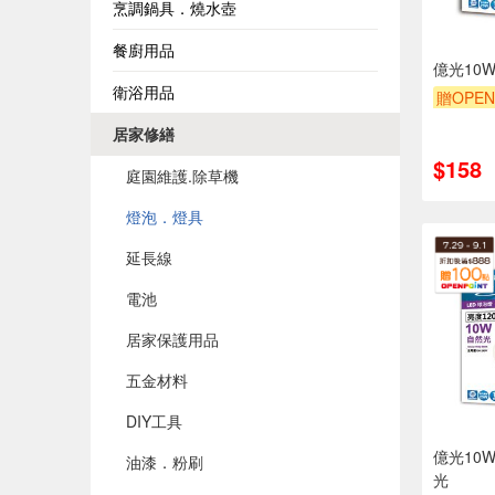
烹調鍋具．燒水壺
餐廚用品
億光10
衛浴用品
贈OPEN
居家修繕
$158
庭園維護.除草機
燈泡．燈具
延長線
電池
居家保護用品
五金材料
DIY工具
億光10
油漆．粉刷
光