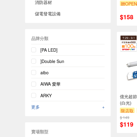
消防器材
贈OPEN
儲電發電設備
$158
品牌分類
[PA LED]
]Double Sun
aibo
AIWA 愛華
ARKY
億光超節能
(白光)
更多
+
限店取
$ 149
贈$200
$119
賣場類型