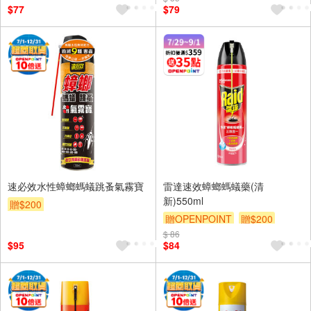
$77
$79
速必效水性蟑螂螞蟻跳蚤氣霧寶
雷達速效蟑螂螞蟻藥(清
新)550ml
贈$200
贈OPENPOINT
贈$200
$ 86
$95
$84