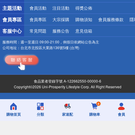
詐騙網頁！請小心！
主題活動
會員活動
注目活動
得獎公佈
會員專區
會員專區
大宗採購
購物須知
會員服務條款
隱
客服中心
常見問題
服務公告
意見信箱
服務時間：
週一至週日 09:00-21:00，例假日依網站公告為主
公司地址：
台北市北投區大業路136號5樓 (台灣)
食品業者登錄字號 A-122662550-00000-6
Copyright©2026 Uni-Prosperity Lifestyle Corp. All Right Reserved
0
購物首頁
分類
家速配
購物車
會員