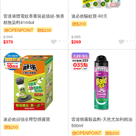
雷達液體電蚊香重裝超值組-無香
速必效驅蚊寶-60天
精無染料41mlx4
贈$200
贈OPENPOINT
贈$200
$ 394
$ 285
$370
$269
速必效頑強全釋型煙霧寶
雷達噴霧殺蟲劑-天然尤加利精油
500ml
贈$200
贈OPENPOINT
贈$200