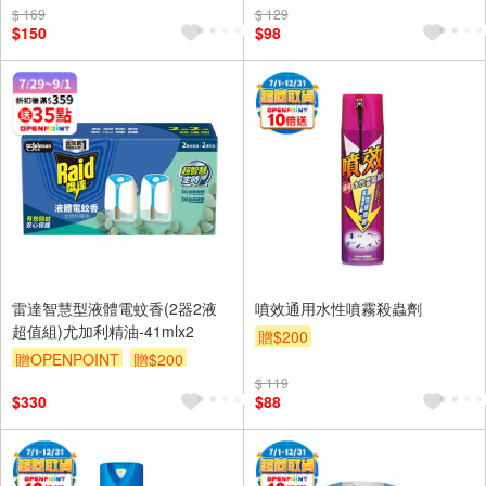
$ 169
$ 129
$150
$98
雷達智慧型液體電蚊香(2器2液
噴效通用水性噴霧殺蟲劑
超值組)尤加利精油-41mlx2
贈$200
贈OPENPOINT
贈$200
$ 119
$330
$88