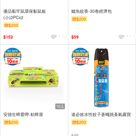
優品黏牢鼠環保黏鼠板
鱷魚蚊香-30卷經濟包
(小)2PCx2
贈$200
贈$200
$152
$59
10入
安德生蟑愛呷-粘蟑屋
速必效水性蚊子蒼蠅跳蚤氣霧寶
贈$200
贈$200
$ 85