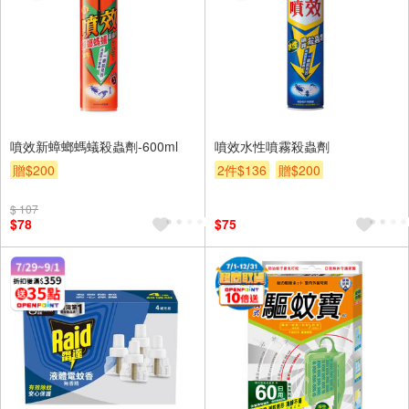
噴效新蟑螂螞蟻殺蟲劑-600ml
噴效水性噴霧殺蟲劑
贈$200
2件$136
贈$200
$ 107
$78
$75