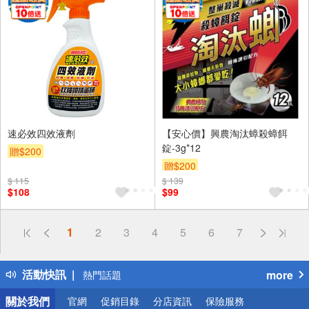
速必效四效液劑
【安心價】興農淘汰蟑殺蟑餌
錠-3g*12
贈$200
贈$200
$ 115
$ 139
$108
$99
偏遠地區配送
1
2
3
4
5
6
7
詐騙網頁！請小心！
得獎公告
活動快訊
more
熱門話題
銀行優惠
關於我們
官網
促銷目錄
分店資訊
保險服務
偏遠地區配送