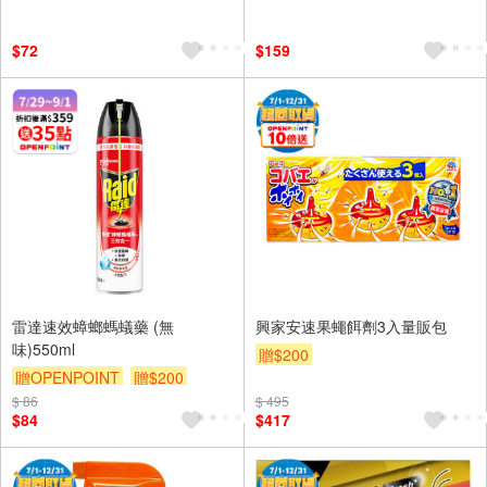
$72
$159
雷達速效蟑螂螞蟻藥 (無
興家安速果蠅餌劑3入量販包
味)550ml
贈$200
贈OPENPOINT
贈$200
$ 86
$ 495
$84
$417