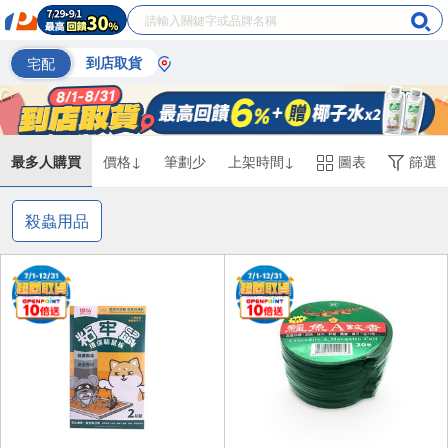
宅配
到店取貨
最多人購買
價格↓
筆劃少
上架時間↓
圖表
篩選
殺蟲用品