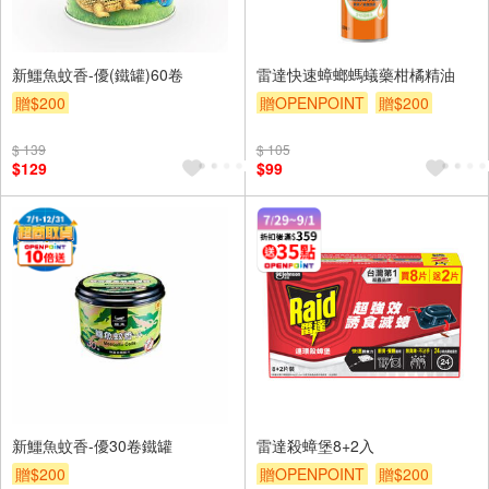
新鱷魚蚊香-優(鐵罐)60卷
雷達快速蟑螂螞蟻藥柑橘精油
贈$200
贈OPENPOINT
贈$200
$ 139
$ 105
$129
$99
新鱷魚蚊香-優30卷鐵罐
雷達殺蟑堡8+2入
贈$200
贈OPENPOINT
贈$200