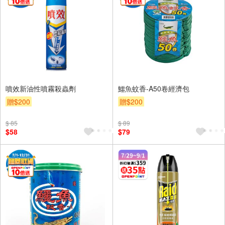
噴效新油性噴霧殺蟲劑
鱷魚蚊香-A50卷經濟包
贈$200
贈$200
$ 85
$ 89
$58
$79