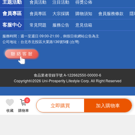
主題活動
會員活動
注目活動
得獎公佈
會員專區
會員專區
大宗採購
購物須知
會員服務條款
隱
客服中心
常見問題
服務公告
意見信箱
服務時間：
週一至週日 09:00-21:00，例假日依網站公告為主
公司地址：
台北市北投區大業路136號5樓 (台灣)
食品業者登錄字號 A-122662550-00000-6
Copyright©2026 Uni-Prosperity Lifestyle Corp. All Right Reserved
0
立即購買
加入購物車
收藏
購物車