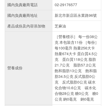
國內負責廠商電話
02-29176577
國內負責廠商地址
新北市新店區永業路96號
產品成份及內容添加物
芝麻油
［營養標示］ 每一份38公
克 本包裝含11份 ［每份］
每100毫升 熱量256大卡
熱量674大卡 蛋白質4.5公
克 蛋白質118公克 脂肪
21.7公克 脂肪57.2公克
營養成份
飽和脂肪13公克 飽和脂
肪34.5公克 反式脂肪0公
克 反式脂肪0公克 碳水
化合物10.6公克 碳水化
合物28公克 糖0公克 糖0
公克 鈉0毫克 鈉0毫克