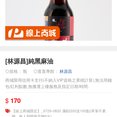
[林源昌]純黑麻油
◎規格： 瓶
◎逛逛專館：
林源昌
商城限用信用卡支付(不納入VIP資格之累積計算),無法用錢
包/紅利點數,無搬運上樓服務及指定日期/時間.
$
170
【線上商城限定】_0729-0820 滿$2200送100點(單筆不累
贈，每人期間最高贈5次)