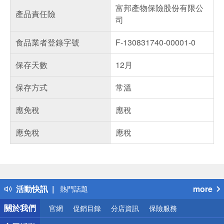
富邦產物保險股份有限公
產品責任險
司
食品業者登錄字號
F-130831740-00001-0
保存天數
12月
保存方式
常溫
應免稅
應稅
應免稅
應稅
偏遠地區配送
詐騙網頁！請小心！
得獎公告
活動快訊
more
熱門話題
銀行優惠
關於我們
官網
促銷目錄
分店資訊
保險服務
偏遠地區配送
詐騙網頁！請小心！