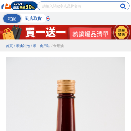
宅配
到店取貨
首頁
/ 米油沖泡
/ 米．食用油
/ 食用油