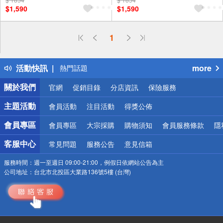
$1,590
$1,590
偏遠地區配送
1
詐騙網頁！請小心！
得獎公告
活動快訊
more
熱門話題
銀行優惠
關於我們
官網
促銷目錄
分店資訊
保險服務
偏遠地區配送
詐騙網頁！請小心！
主題活動
會員活動
注目活動
得獎公佈
會員專區
會員專區
大宗採購
購物須知
會員服務條款
隱
客服中心
常見問題
服務公告
意見信箱
服務時間：
週一至週日 09:00-21:00，例假日依網站公告為主
公司地址：
台北市北投區大業路136號5樓 (台灣)